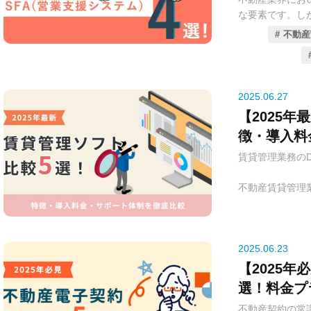
しかし、近年、
を効率化するた
な要素です。し
ク（Legal 
に注目すべき5
や資料を扱い、
革をもたらして
入料金、そして
不動産
題に直面してい
書レビュー、法
きます。貴社の
客が手薄になる
動化などを可能
の一助となれば
題は、成約率の
減し、業務を効
ます。
2025.06.27
このような状況
【2025
なるのが、SFA（S
2025年現在
徴・導入料
です。SFAは
ービスが登場し
タスク管理、活
供しています。
賃貸管理業務の
することで、営
回避し、安心し
営業戦略立案を
つのリーガルテ
不動産賃貸管理
料金、そして具
手配、オーナー
2025年現在、
ます。貴社の法
す。これらの業
した成約予測や
助となれば幸い
ースへの依存度
援機能を提供す
生、そして顧客
2025.06.23
会社の皆様が自
す。しかし、近
【2025
の最適なSFAを
解決するための
選！料金プ
を厳選し、それ
進化を遂げてい
成功事例を交え
比較
不動産契約の常