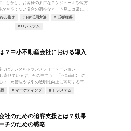
す。しかし、お客様の多忙なスケジュールや遠方
術であり、まるで人間がPCを操作するように、
プラン、主要機能、そして導入ステップを徹底的
件が空室でない場合の調整など、内見には常に時
かつ高速に実行することが可能です。これによ
いきます。貴社の契約業務を効率化し、お客様と
が伴いました。そんな中で、テクノロジーの進化
は大幅な業務効率化、コスト削減、そして生産性
築くための一助となれば幸いです。
Web集客
HP活用方法
反響獲得
が「オンライン内見」です。
るようになりました。
ITシステム
り、COVID-19パンデミックの影響もあって一気に
RPAツールはさらに進化を遂げ、その導入は不動産
ンライン内見は、もはや単なる代替手段ではあり
トランスフォーメーション）推進の核となりつつ
は自宅から、移動の手間なく気軽に物件の内部を
ラムでは、不動産会社の皆様が自社の業務改善に
とは？中小不動産会社における導入
できるようになり、不動産会社は内見調整の手間
ルを見つけるため、特に注目すべき4つのRPAツ
多くの潜在顧客にアプローチできるようになりま
それぞれの特徴、導入費用、そして具体的な
効果）を徹底的に比較解説していきます。貴社の業
界ではデジタルトランスフォーメーション
スタッフの働き方を変革するための情報として、
押し寄せています。その中でも、「不動産ID」の
年現在、オンライン内見ツールはさらに進化を遂げ、
さい。
報の一元管理や取引の透明性向上に寄与する革新
にわたります。単なる動画配信にとどまらず、
して注目されています。
獲得
マーケティング
ITシステム
ルリアリティ）を活用した没入感の高い体験や、
物件情報の正確な管理と共有を可能にします。従来
がリアルタイムでコミュニケーションを取りなが
理やデータ連携の課題が解消され、不動産取引の
ライブ内見など、選択肢は大きく広がっていま
れています。
会社にとっては、この変革にどのように対応する
会社のための追客支援とは？効果
力を左右する重要なポイントです。今回の記事で
ーチのための戦略
2025年最新のオンライン内見ツールの中から、特
の概要と導入によるメリット、そして中小不動産会