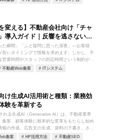
失や、入力ミスによる契約リスクに直結します。
Xにおいて、この入出力業務を解消し、業務スピ
確性を劇的に向上させる鍵となるのが、「データ
。
を変える】不動産会社向け「チャ
動産会社の皆様が日々の業務負担を軽減し、鮮度
」導入ガイド｜反響を逃さない戦
を迅速に公開するためのデータ連携戦略の基本を
った瞬間」「ふと疑問に思った深夜」—お客様
が良いタイミングで情報を求めます。しかし、不
は営業時間やスタッフの対応時間という制約があ
今すぐ知りたい」というニーズに即座に応えられ
不動産Web集客
ITシステム
の数時間の遅れが、他社への流出や機会損失に直
のがチャットボットです。
、WebサイトやLINEなどの窓口で、お客様から
向け生成AI活用術と種類：業務効
4時間365日、即座に自動応答するシステムで
体験を革新する
効率化ツールではなく、顧客体験（CX）を革新
される生成AI（Generative AI）は、不動産業界
対に逃さない」ための戦略的な集客ツールとし
、集客、顧客体験に根本的な変革をもたらし始め
で急速に導入が進んでいます。
情報の作成、広告文の生成、資料の下書き、さら
不動産会社がチャットボットを導入するメリット
複雑な問い合わせ対応まで、これまで人手に頼っ
び方、そして成約に繋げるための具体的な戦略ま
eb集客
HP活用方法
不動産SEO