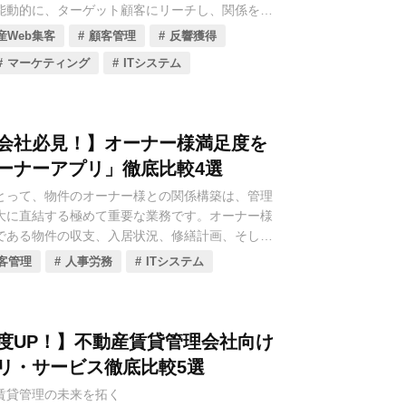
（マーケティングオートメーション）です。MA
能動的に、ターゲット顧客にリーチし、関係を構
行動をトラッキングし、その関心度合いに応じて
導くかが売上を伸ばす鍵となります。
産Web集客
顧客管理
反響獲得
報を届け、最適なタイミングで営業担当者にアラ
で、不動産営業のあり方を根本から変革します。
マーケティング
ITシステム
抜くためには、テクノロジーの力を借りて集客活
顧客体験を向上させることが不可欠です。
不動産会社の皆様が、MAツールの基本機能から
テップ、そしてMA導入によって実現できる「新
「営業の効率」、この両輪を強化するデジタルツ
会社必見！】オーナー様満足度を
の形」について、詳しく解説していきます。貴社
ことが、不動産会社の売上を飛躍的に伸ばす最短
営業効率最大化のための一助となれば幸いです。
ーナーアプリ」徹底比較4選
す。
とって、物件のオーナー様との関係構築は、管理
不動産会社の売上を伸ばすために特に有効なデジ
大に直結する極めて重要な業務です。オーナー様
選された10種類ご紹介します。これらのツールを
である物件の収支、入居状況、修繕計画、そして
、貴社の集客と営業体制をデジタル武装するため
いて常に高い関心と、時として不安を抱えていま
客管理
人事労務
ITシステム
幸いです。
ナー報告は、紙の書類やメールに頼りがちで、タ
提供が難しく、管理会社への問い合わせ負担も大
ありました。
度UP！】不動産賃貸管理会社向け
うな課題を解決し、オーナー様の満足度と信頼度
リ・サービス徹底比較5選
させるツールとして注目されているのが、「オー
賃貸管理の未来を拓く
ービス」です。オーナーアプリは、スマートフォ