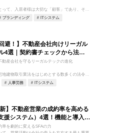
て、オーナー様がいつでもどこでも自身の物件に
とって、入居者様は大切な「顧客」であり、その
アルタイムで確認できるプラットフォームです。
業の安定性と成長に直結します。しかし、日々の
支報告の即時性向上、修繕承認のスピードアッ
ブランディング
ITシステム
岐にわたり、問い合わせ対応、設備トラブルの受
会社とのコミュニケーション強化が実現します。
続き、書類のやり取りなど、多くの時間と手間が
に、電話やメールに頼ったアナログな対応では、
、賃貸管理会社向けのオーナーアプリ・サービスは、
履歴の管理も煩雑になりがちで、入居者様からの
徴を持つものが登場しています。本コラムでは、
回避！】不動産会社向けリーガル
の非効率化を招く要因となっていました。
皆様が、オーナー様満足度を最大化し、管理受託
ル4選｜契約書チェックから法務
ための最適なアプリを見つけるため、特に注目す
不動産会社を守るリーガルテックの進化
を解決し、入居者様の満足度を飛躍的に向上させ
ナーアプリ・サービスを厳選し、それぞれの主要
として注目されているのが、「入居者アプリ・サ
、そして具体的な活用メリットを徹底的に比較解
宅地建物取引業法をはじめとする数多くの法令や
入居者アプリは、スマートフォンを通じて、入居
。貴社のオーナーリレーション強化のための一助
われる、極めて専門性が高く、かつ法務リスクを
合わせ受付、トラブル報告、お知らせ配信、契約
す。
人事労務
ITシステム
契約書の不備、重要事項説明の漏れ、顧客とのト
を一元的に行えるプラットフォームです。これに
ライアンス違反などは、会社の信用失墜や多額の
はいつでもどこでも必要な情報にアクセスでき、
りかねません。特に、日々変動する法改正への対
効率を大幅に向上させることができます。
別事案への判断は、専門知識を持つ弁護士や司法
年最新】不動産営業の成約率を高める
一般的でしたが、時間やコストの面で課題があり
、不動産賃貸管理会社向けの入居者アプリ・サービス
業支援システム）4選！機能と導入メ
特徴を持つものが登場しています。本コラムで
底解説
約率を劇的に変えるSFAの力
社の皆様が、入居者満足度を向上させ、管理業務
いて、営業活動は会社の売上を左右する最も重要