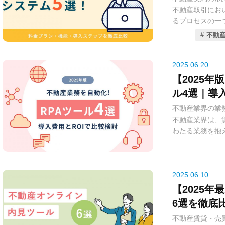
業チームを最強
不動産取引にお
賃貸管理ソフト
ください。
るプロセスの一
化することで、
り、記名押印、
単なる台帳管理
不動産
グな手続きは多
告書の自動作成
大きな負担とな
ど、賃貸管理の
の推進や関連法
2025.06.20
す。これにより
印不要化）が進
が可能となり、
【2025
導入が急速に現
っています。
ル4選｜導
されるようにな
不動産業界の業
2025年現在
不動産業界は、
電子契約システ
スが登場してお
わたる業務を抱
保管できる革新
ています。本コ
力、各種書類作
時間やコストを
決とビジネス成
ど、定型的かつ
上、紛失リスク
き5つの賃貸管
は、人的ミスを
るメリットを不
そしてサポート
コア業務への集
2025.06.10
貸管理業務を効
2025年現在
ぜひご活用くだ
【2025
しかし、近年注目され
ており、各社が
6選を徹底
Automati
ムでは、不動産
入メリット
不動産賃貸・売
化しつつありま
つけるため、特