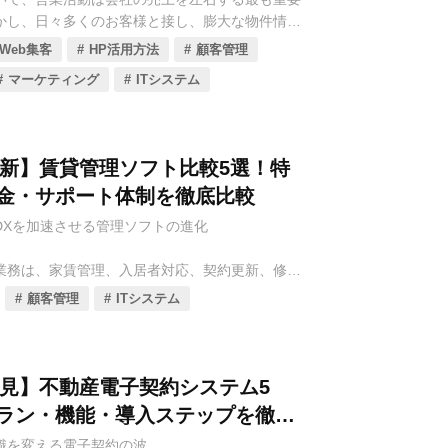
法律とテクノロジーを融合させた「リーガルテッ
めの最適なアプリ・サービスを見つけるため、特
かし、日々多くのお客様と接し、膨大な物件情報
Tech）」の進化が、不動産業界の法務業務に大きな変
つのサービスを厳選し、それぞれの主要機能、導
複雑な交渉を進める中で、営業担当者は多くの課
います。リーガルテックツールは、AIによる契約
具体的な活用メリットを徹底的に比較解説してい
Web集客
HP活用方法
顧客管理
ます。例えば、顧客情報が属人化してしまう、追
務相談の効率化、コンプライアンスチェックの自
サービス品質向上と入居者様との関係強化のため
マーケティング
ITシステム
、営業プロセスの進捗が見えにくい、といった課
にし、不動産会社が抱える法務リスクを大幅に軽
幸いです。
伸び悩みや機会損失に直接的に繋がります。
率化するための強力なソリューションとなってい
を打開し、営業力を飛躍的に向上させる切り札と
年最新】賃貸管理ソフト比較5選！特
ales Force Automation：営業支援システム）
、不動産会社向けのリーガルテックツールは多様なサ
金・サポート体制を徹底比較
、営業活動における顧客情報管理、商談進捗管理、
ており、各社が独自の強みや特徴、料金体系を提
動履歴の記録などをシステム上で一元化・自動化
本コラムでは、不動産会社の皆様が法務リスクを
DXを加速させる管理ソフトの進化
業担当者の業務効率を最大化し、マネージャーの
てビジネスを推進するために、特に注目すべき4
強力にサポートします。
ックツールを厳選し、それぞれの主要機能、導入
業務は、家賃管理、入居者対応、契約更新、修繕
体的な活用メリットを徹底的に比較解説していき
報告など、多岐にわたる複雑な業務の集合体で
顧客管理
ITシステム
SFAシステムは単なる記録ツールを超え、AIを活用
務体制を強化し、トラブルを未然に防ぐための一
務は、物件数が増えるほど煩雑になり、人的リソ
最適なアプローチの提案など、より高度な営業支
です。
が高まることで、業務効率の低下、人的ミスの発
るまでに進化しています。本コラムでは、不動産
満足度の低下に繋がりかねない課題を抱えていま
社の営業課題を解決し、成約率を向上させるため
年、テクノロジーの進化により、これらの課題を
年必見】不動産電子契約システム5
見つけるため、特に注目すべき4つのSFAシステム
強力なツールとして「賃貸管理ソフト」が急速に
ラン・機能・導入ステップを徹底
ぞれの主要機能、導入メリット、そして具体的な
ます。
ながら徹底的に比較解説していきます。貴社の営
識を変える電子契約の波