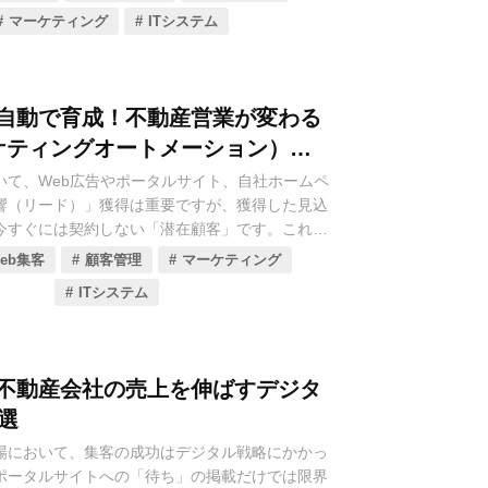
たる業務が、生成AIの活用によって劇的に効率化
説します。
マーケティング
ITシステム
す。
は、単なるトレンドではなく、人手不足が深刻化す
おいて、生産性向上と競争優位性を確立するため
自動で育成！不動産営業が変わる
りつつあります。
ケティングオートメーション）の
不動産会社が生成AIをどのように活用し、どのよ
いて、Web広告やポータルサイト、自社ホームペ
ルを導入すべきかについて、具体的な事例とメリ
響（リード）」獲得は重要ですが、獲得した見込
底的に解説します。貴社の業務革新と売上向上の
今すぐには契約しない「潜在顧客」です。これら
いです。
てしまうと、他社へ流れてしまい、せっかく獲得
eb集客
顧客管理
マーケティング
んだリード」となってしまいます。
ITシステム
産営業では、大量のリードに対して営業担当者が
を送ったり、定期的に電話をかけたりしていまし
効率であり、顧客への最適なアプローチを見誤る
不動産会社の売上を伸ばすデジタ
ました。
選
を解決し、獲得した見込み客の「熱意」を自動で
場において、集客の成功はデジタル戦略にかかっ
の高い顧客を効率的に営業部門に引き渡すための
ポータルサイトへの「待ち」の掲載だけでは限界