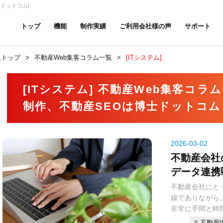
ドットコム|
トップ
機能
制作実績
ご利用会社様の声
サポート
ムトップ
不動産Web集客コラム一覧
[ITシステム]
ムページ無料診断
【賃貸】機能一覧
産投資・収益物件
建築・リフォーム
テナント
[ITシステム] 不動産Web集客コ
制作、不動産SEOは博士ドットコム
アパマンショップ
LIXIL不動産ショップ
ハウ
2026-03-02
不動産会社
データ連携
不動産会社にと
古リノベ
総合コーポレート
線でありながら
非常に手間と時
効率さは、担当
不動産W