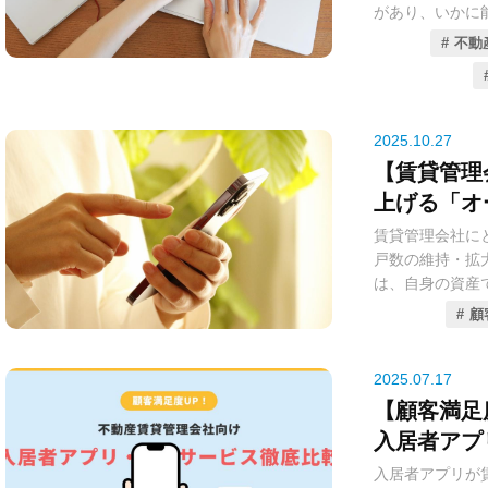
仕組みが、MA
があり、いかに
は、見込み客の
築し、成約へと
不動
自動で適切な情
ートを送ること
この競争を勝ち
動を効率化し、
本コラムでは、
2025.10.27
具体的な活用ス
「集客の質」と
【賃貸管理
しい不動産営業
ールを導入する
の成約率向上と
上げる「オ
ルートとなりま
賃貸管理会社に
本コラムでは、
戸数の維持・拡
タルツールを厳
は、自身の資産
戦略的に活用し
市場の動向につ
顧
の一助となれば
す。従来のオー
イムリーな情報
きくなる傾向が
2025.07.17
【顧客満足
しかし、このよ
入居者アプ
を飛躍的に向上
入居者アプリが
ナーアプリ・サ