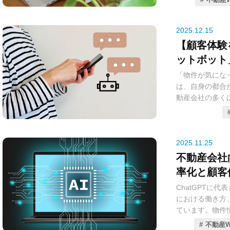
れによる機会損
現代の不動産D
ードと情報の正
2025.12.15
制作事例
連携戦略」です
【顧客体験
本コラムは、不
ットボット
の高い物件情報
略
「物件が気にな
解説します。
は、自身の都合
動産会社の多く
り、お客様の「
ていません。こ
結しています。
ここで鍵となる
2025.11.25
チャットボットは
不動産会社
の問い合わせに2
率化と顧客
す。単なる業務
ChatGPTに代表
し、「反響を絶
における働き方
て、不動産業界
ています。物件
本コラムでは、
には顧客からの
から、種類や選
不動産W