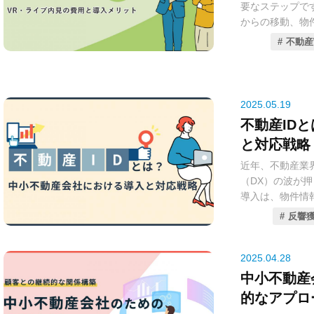
要なステップで
を自動化する技
それぞれの料金
からの移動、物
定型業務を正確
に比較解説して
間と労力の制約
り、不動産会社
の新しい関係を
不動産
がもたらしたの
向上を実現でき
2020年代に入
2025年現在、
普及が進んだオ
DX（デジタル
2025.05.19
ません。お客様
あります。本コ
不動産ID
じっくりと確認
最適なRPAツー
と対応戦略
を削減し、より
ールを厳選し、
した。
ROI（投資対
近年、不動産業
務を自動化し、
（DX）の波が
そして2025
ぜひご活用くだ
導入は、物件情
その機能は多岐
的な取り組みと
反響
VR（バーチャ
不動産IDは、
担当者とお客様
の煩雑な情報管
ら内見を進める
効率化が期待さ
2025.04.28
す。
特に中小不動産
中小不動産
かが今後の競争
的なアプロ
本コラムでは、
は、不動産ID