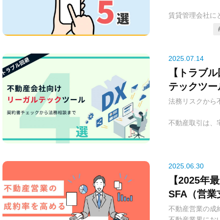
ンやPCを通じ
賃貸管理会社に
関する情報をリ
満足度向上が事
これにより、収
入居者対応は多
プ、そして管理
付、契約更新手
かかります。特
2025.07.14
2025年現在
迅速性に欠け、
多様な機能と特
【トラブル
不満や管理業務
賃貸管理会社の
テックツー
率を向上させる
相談まで
法務リスクから
このような課題
べき4つのオー
る新たなツール
機能、導入料金
不動産取引は、
ービス」です。
説していきます
判例に則って行
者様からの問い
となれば幸いで
伴う業務です。
内容の確認など
ラブル、コンプ
より、入居者様
損害賠償に繋が
2025.06.30
管理会社は業務
応や、複雑な個
【2025
書士に頼るのが
2025年現在
SFA（営
ました。
は多様な機能と
リットを徹
不動産営業の成
は、賃貸管理会
不動産業界にお