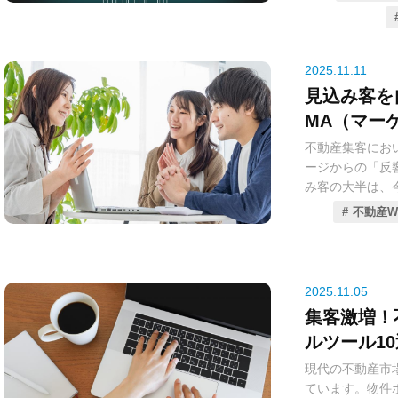
ていた多岐にわ
でを徹底的に解
されつつありま
生成AIの導入
2025.11.11
る不動産業界に
見込み客を
の必須戦略とな
MA（マー
本コラムでは、
活用
不動産集客にお
うな種類のツー
ージからの「反
ットを交えて徹
み客の大半は、
一助となれば幸
の顧客を放置し
不動産W
した反響が「死
これまでの不動
手作業でメール
2025.11.05
たが、これは非
集客激増！
原因となってい
ルツール10
このような課題
現代の不動産市
高め、成約確度
ています。物件