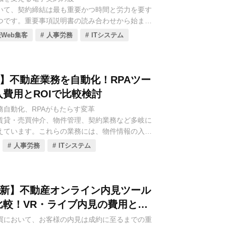
の部隊に変革するための情報として、ぜひご活用
いて、契約締結は最も重要かつ時間と労力を要す
は、これらの複雑な業務を一元的に管理し、自動
つです。重要事項説明書の読み合わせから始ま
管理会社の業務効率を劇的に向上させます。
収入印紙の貼付、書類の郵送や保管など、アナロ
にとどまらず、入金消込、滞納督促、オーナー報
Web集客
人事労務
ITシステム
岐にわたり、お客様と不動産会社の双方にとって
、入居者からの問い合わせ対応、修繕履歴管理な
っていました。しかし、2020年以降、デジタル庁
あらゆる側面をサポートする機能が充実していま
令の整備（特に宅地建物取引業法の改正による押
、管理戸数の拡大と質の高いサービス提供の両立
んだことで、不動産取引における「電子契約」の
不動産管理会社の競争力強化に不可欠な存在とな
年版】不動産業務を自動化！RPAツー
実のものとなり、その利便性と効率性が広く認識
入費用とROIで比較検討
りました。
務自動化、RPAがもたらす変革
、賃貸管理ソフトはクラウド型を中心に多様なサービ
賃貸・売買仲介、物件管理、契約業務など多岐に
ムは、インターネット上で契約書を作成・締結・
り、各社が独自の強みや特徴、料金体系を提供し
えています。これらの業務には、物件情報の入
的なツールです。これにより、契約業務にかかる
ラムでは、不動産管理会社の皆様が自社の課題解
成、データ集計、ポータルサイトへの登録作業な
大幅に削減できるだけでなく、お客様の利便性向
長に最適なソフトを見つけるため、特に注目すべ
人事労務
ITシステム
反復的な作業が数多く存在します。これらの作業
の低減、コンプライアンス強化など、多岐にわた
理ソフトを厳選し、それぞれの特徴、導入料金、
誘発しやすく、スタッフの貴重な時間を圧迫し、
動産会社にもたらします。
体制を徹底的に比較解説していきます。貴社の賃
中を妨げる大きな要因となっていました。
率化し、収益力向上に繋げるための情報として、
、不動産電子契約システムは多様なサービスが登場し
さい。
年最新】不動産オンライン内見ツール
ている「RPA（Robotic Process
独自の機能や料金体系を提供しています。本コラ
比較！VR・ライブ内見の費用と導
on）」ツールの導入により、このような状況は劇的に変
会社の皆様が自社のニーズに最適なシステムを見
買において、お客様の内見は成約に至るまでの重
す。RPAは、デジタルロボットがPC上で行う作業
に注目すべき5つの電子契約システムを厳選し、