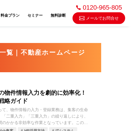
0120-965-805
料金プラン
セミナー
無料診断
メールでお問合せ
不動産売却・買取
ラム一覧｜不動産ホームページ
スドゥ
の物件情報入力を劇的に効率化！
戦略ガイド
って、物件情報の入力・登録業務は、集客の生命
、「二重入力」「三重入力」の繰り返しにより、
間のかかる非効率な作業となっています。この非
者の大きな負担となるだけでなく、情報公開の遅
eb集客
HP活用方法
ITシステム