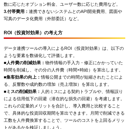
数に応じたオプション料金、ユーザー数に応じた費用など。
3.付帯費用：
連携できないシステムとのAPI開発費用、図面や
写真のデータ化費用（外部委託）など。
ROI（投資対効果）の考え方
データ連携ツールの導入によるROI（投資対効果）は、以下の
ような要素を数値化して評価します。
■人件費の削減効果：
物件情報の手入力・修正にかかっていた
時間を削減し、その分の人件費（時間×時給）を算出します。
■集客効果の向上：
情報公開までの時間が短縮されたことによ
る、反響数や成約数の増加（売上増加）を算出します。
■ミスの削減効果：
人的ミスによる契約トラブルや、情報誤り
による信用低下の回避（潜在的な損失の回避）を考慮します。
これらの定量的メリットを合計し、導入費用と比較すること
で、具体的な投資回収期間を算出できます。月間で削減できる
工数を人件費換算することで、ツールのコストを上回るメリッ
トがあるかを検証しましょう。