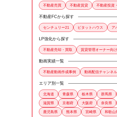
不動産売買
不動産賃貸
不動産投資
不動産FCから探す
センチュリー21
ピタットハウス
ア
LP強化から探す
不動産売却・買取
賃貸管理オーナー向
動画実績一覧
不動産動画作成事例
動画配信チャンネ
エリア別一覧
北海道
青森県
栃木県
群馬県
滋賀県
京都府
大阪府
奈良県
鹿児島県
熊本県
宮崎県
和歌山