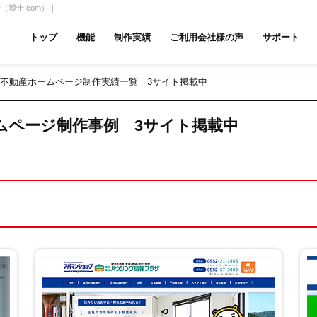
博士.com）｜
トップ
機能
制作実績
ご利用会社様の声
サポート
]不動産ホームページ制作実績一覧 3サイト掲載中
ムページ無料診断
【賃貸】機能一覧
産投資・収益物件
建築・リフォーム
テナント
ームページ制作事例
3
サイト掲載中
アパマンショップ
LIXIL不動産ショップ
ハウ
古リノベ
総合コーポレート