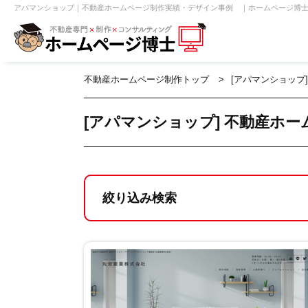
アパマンショップ｜不動産ホームページ制作実績・デザイン事例 ｜ホームページ博士（
不動産ホームページ制作トップ
[アパマンショップ
【売買】機能一覧
ホームページ無料診断
【売却】機能一覧
クイックホー
不動産売買
不動産賃貸
不動
[アパマンショップ] 不動産ホ
センチュリー21
ピタットハウス
絞り込み検索
賃貸管理オーナー向け
建築請負・中