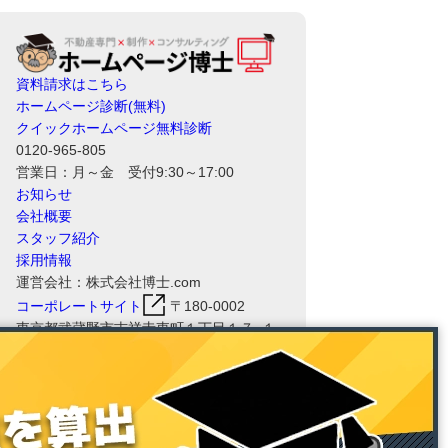
資料請求はこちら
ホームページ診断(無料)
クイックホームページ無料診断
0120-965-805
営業日：月～金 受付9:30～17:00
お知らせ
会社概要
スタッフ紹介
採用情報
運営会社：株式会社博士.com
コーポレートサイト
〒180-0002
東京都武蔵野市吉祥寺東町１丁目１７−１
８ 三角ビル 2F
ホームページ博士RHSの運営会社である
株式会社博士.comは、情報セキュリティ
マネジメントシステム（ISMS）の国際規
格「ISO/IEC 27001:2022（JIS Q