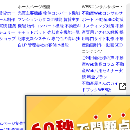
ホームページ機能
WEBコンサルサポート
賃貸ホー
売買主要機能
物件コンバート機能
不動産Webコンサルサ
ーム制作
マンションカタログ機能
賃貸主要
ポート
不動産SEO対策
実績
建築
機能
物件コンバート機能
不動産AI
リスティング対策
不動
チュリー
チャットボット
売却査定機能一覧
産専用アクセス解析
採
ショップ
記事更新システム
専門性の高い独
用専門サイト制作
不動
自LP
管理会社の客付け機能
産動画制作・動画SEO
コンテンツ
ご利用会社様の声
不動
産Web集客コラム
不動
産Web活用セミナー実
績
料金プラン
不動産屋さんのガイ
ドブックWEB版
サイトマップ
ムページ制作実績
愛知
愛媛県不動産ホームページ制作実績
高知県不
ージ制作実績
岐阜県不
動産ホームページ制作実績
広島県不動産ホー