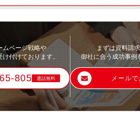
ームページ戦略や
まずは資料請
受け付けております。
御社に合う成功事例
65-805
メールで
通話無料