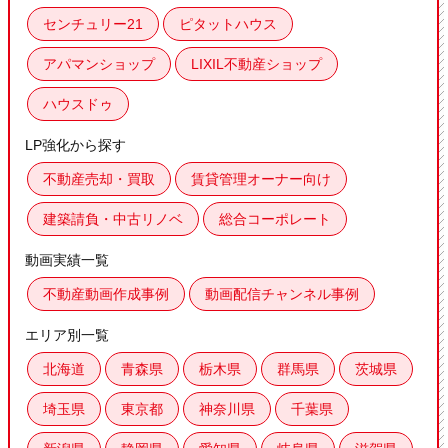
センチュリー21
ピタットハウス
アパマンショップ
LIXIL不動産ショップ
ハウスドゥ
LP強化から探す
不動産売却・買取
賃貸管理オーナー向け
建築請負・中古リノベ
総合コーポレート
動画実績一覧
不動産動画作成事例
動画配信チャンネル事例
エリア別一覧
北海道
青森県
栃木県
群馬県
茨城県
埼玉県
東京都
神奈川県
千葉県