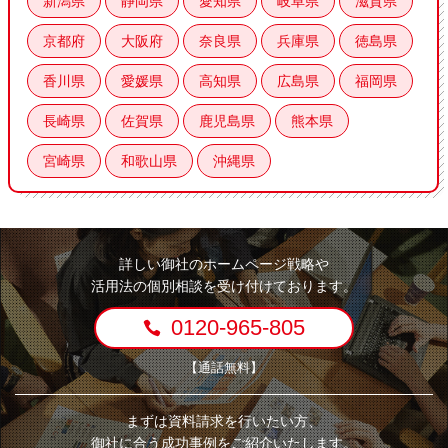
新潟県
静岡県
愛知県
岐阜県
滋賀県
京都府
大阪府
奈良県
兵庫県
徳島県
香川県
愛媛県
高知県
広島県
福岡県
長崎県
佐賀県
鹿児島県
熊本県
宮崎県
和歌山県
沖縄県
詳しい御社のホームページ戦略や
活用法の個別相談を受け付けております。
0120-965-805
【通話無料】
まずは資料請求を行いたい方、
御社に合う成功事例をご紹介いたします。