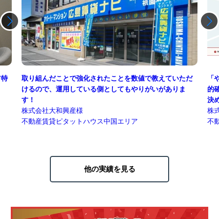
だ
「やりたいこと」や「質問」について
不
的確にお答えいただけたことやＨＰのデザインの多さが
ど
決め手です。
て
株式会社ハウスマ様
東
不動産賃貸
関東エリア
不
他の実績を見る