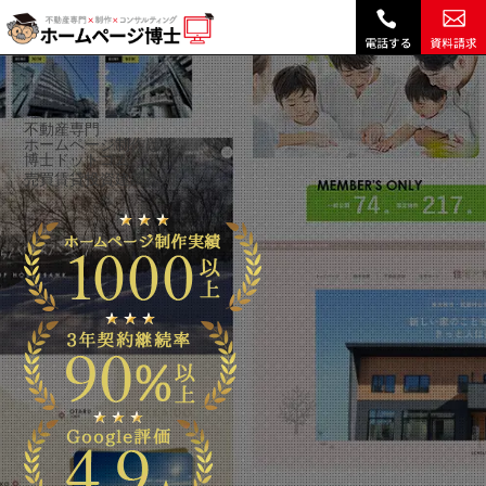
不動産ホームページ制作(HP作成)ならホームページ博士RHS
不動産専門
ホームページ制作は
博士ドットコム。
売買
賃貸
投資
建築
売却