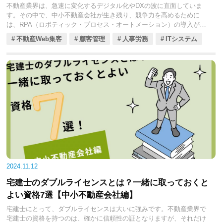
不動産業界は、急速に変化するデジタル化やDXの波に直面していま
す。その中で、中小不動産会社が生き残り、競争力を高めるために
は、RPA（ロボティック・プロセス・オートメーション）の導入が避
けられない選択肢です。
不動産Web集客
顧客管理
人事労務
ITシステム
RPAは、煩雑な業務を自動化し、作業の正確性の向上により、従業員
がより付加価値の高い業務に集中できる環境を整えます。しかし、
RPAの導入にはいくつかの課題が伴い、それを乗り越えるためには戦
略的なアプローチが必要です。
今回の記事では、中小不動産会社におけるRPAの具体的な導入事例や
成功の秘訣、そして最新テクノロジーとの連携による未来の展望につ
いてくわしく解説します。また、今後のRPA市場のトレンドを見据え
た戦略的な活用法も見ていきましょう。
2024.11.12
宅建士のダブルライセンスとは？一緒に取っておくと
よい資格7選【中小不動産会社編】
宅建士にとって、ダブルライセンスは大いに強みです。不動産業界で
宅建士の資格を持つのは、確かに信頼性の証となりますが、それだけ