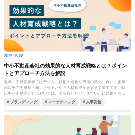
しかし、近年注目されている「RPA（Robotic Process
Automation）」ツールの導入により、このような状況は劇的に変化し
つつあります。RPAは、デジタルロボットがPC上で行う作業を自動化
する技術であり、まるで人間がPCを操作するように、定型業務を正確
かつ高速に実行することが可能です。これにより、不動産会社は大幅
な業務効率化、コスト削減、そして生産性向上を実現できるようにな
りました。
2025年現在、RPAツールはさらに進化を遂げ、その導入は不動産
DX（デジタルトランスフォーメーション）推進の核となりつつありま
2025.06.06
す。本コラムでは、不動産会社の皆様が自社の業務改善に最適なRPA
中小不動産会社の効果的な人材育成戦略とは？ポイン
ツールを見つけるため、特に注目すべき4つのRPAツールを厳選し、そ
れぞれの特徴、導入費用、そして具体的なROI（投資対効果）を徹底
トとアプローチ方法を解説
的に比較解説していきます。貴社の業務を自動化し、スタッフの働き
近年、不動産業界ではデジタル技術の進化や市場の変化に伴い、企業
方を変革するための情報として、ぜひご活用ください。
の競争力を維持・向上させるための人材育成がますます重要です。特
に中小不動産会社においては、限られたリソースでいかに効果ある人
材育成を行うかが、企業の成長を左右します。
ブランディング
マーケティング
人事労務
今回の記事では、中小不動産会社が直面する人材育成の課題と、それ
を解決するための戦略を見ていきましょう。外部リソースの活用や、
最新テクノロジーを取り入れた人材育成の方法についても触れておき
ます。