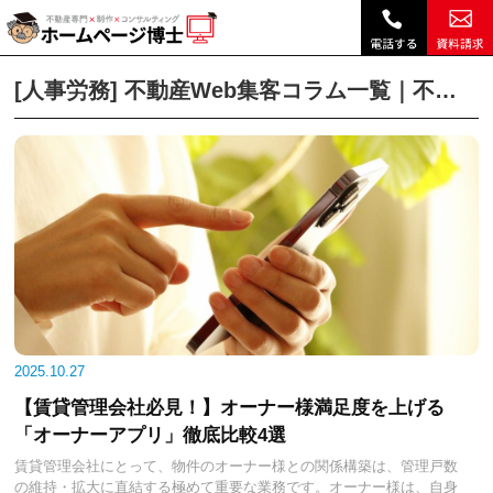
人事労務｜不動産Web集客コラム一覧｜不動産ホームページ制作、不動産SEOは博士ドットコム|
不動産ホームページ制作TOP
不動産Web集客コラムトップ
不動産Web集客コ
[人事労務] 不動産Web集客コラム一覧｜不動産ホームページ制作、不動産SEOは博士ドットコム
2025.10.27
【賃貸管理会社必見！】オーナー様満足度を上げる
「オーナーアプリ」徹底比較4選
賃貸管理会社にとって、物件のオーナー様との関係構築は、管理戸数
の維持・拡大に直結する極めて重要な業務です。オーナー様は、自身