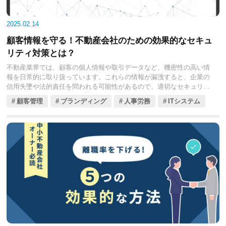
2025.02.14
顧客情報を守る！不動産会社のための効果的なセキュ
リティ対策とは？
不動産業界では、顧客の個人情報や取引データなど、機密性の高い情
報を日常的に取り扱っています。これらの情報が漏洩すると、企業の
信用失墜や法的責任を問われる可能性があるので、適切なセキュリテ
ィ対策が必要です。
顧客管理
ブランディング
人事労務
ITシステム
今回の記事では、不動産会社が直面する情報漏洩リスクを具体的な事
例とともに紹介し、効果的なセキュリティ対策についてくわしく解説
します。最新のサイバー攻撃手法や内部不正の防止策を理解し、企業
の情報資産を守りましょう。