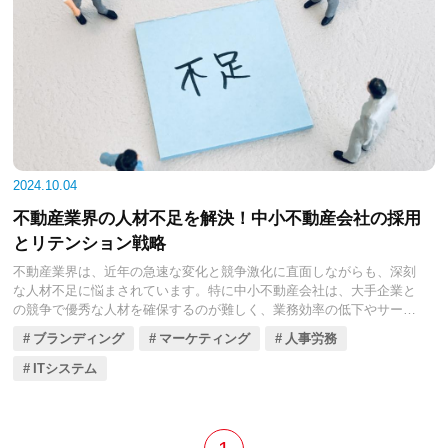
2024.10.04
不動産業界の人材不足を解決！中小不動産会社の採用
とリテンション戦略
不動産業界は、近年の急速な変化と競争激化に直面しながらも、深刻
な人材不足に悩まされています。特に中小不動産会社は、大手企業と
の競争で優秀な人材を確保するのが難しく、業務効率の低下やサービ
スの質の維持が課題です。
ブランディング
マーケティング
人事労務
今回の記事では、そんな中小企業が抱える問題点を洗い出し、人材不
足を克服するための実践的な戦略を提案します。給与や福利厚生の見
ITシステム
直し、ブランド認知度の向上、ITの導入による業務効率化など、多角
的なアプローチを見ていきましょう。