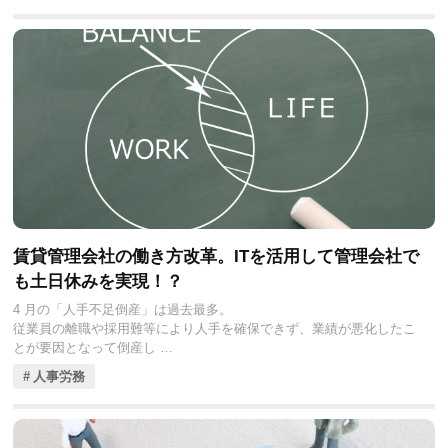
スクへの対応も必要です。
今回の記事では、電子契約の基本からメリット・デメリット、導入手
順や選定ポイント、将来の展望までをくわしく解説します。最新情報
をもとに、電子契約の可能性とその注意点を総合的に理解しましょ
う。
賃貸管理会社の働き方改革。ITを活用して管理会社で
も土日休みを実現！？
4 月の「人手不足倒産」は過去最多。
従業員の離職や採用難等により人手を確保できず、業績が悪化したこ
とが要因となって倒産し
た「人手不足倒産」は、2023年4月に30件にのぼりました。2013年1月
人事労務
に集計を開始して以降で最も多い数です。
不動産業界においても人材不足は無視できない問題でしょう。