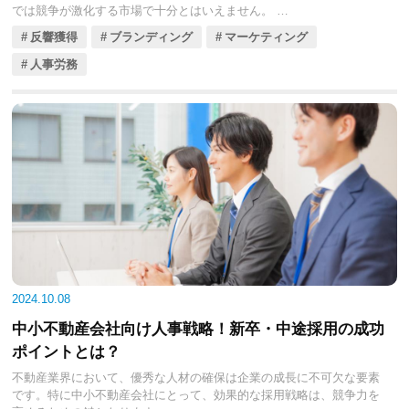
では競争が激化する市場で十分とはいえません。
特に中小不動産会社にとって、業務の幅を広げ、顧客からの信頼を獲
反響獲得
ブランディング
マーケティング
得するためには、宅建士の資格に加えて、関連する専門資格の取得が
非常に重要です。宅建士としてスキルをさらに高められる、ダブルラ
人事労務
イセンスの最適な資格は何でしょうか？
今回の記事では、宅建士とダブルライセンスで組み合わせると業務の
幅を大きく広げ、さらなる競争力を高める7つのおすすめ資格をご紹介
します。各資格のメリットや業務への応用方法、資格取得のための学
習方法まで、くわしく見ていきましょう。
2024.10.08
中小不動産会社向け人事戦略！新卒・中途採用の成功
ポイントとは？
不動産業界において、優秀な人材の確保は企業の成長に不可欠な要素
です。特に中小不動産会社にとって、効果的な採用戦略は、競争力を