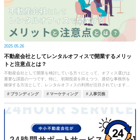
2025.05.26
不動産会社としてレンタルオフィスで開業するメリッ
トと注意点とは？
不動産会社として開業を検討している方々にとって、オフィス選びは
重要な課題の一つです。特に、初期投資を抑えつつ、適切な事務所を
確保する方法として、レンタルオフィスの利用が注目されています。
しかし、宅地建物取引業（宅建業）の免許取得には、事務所に関する
ブランディング
マーケティング
人事労務
厳格な要件が定められており、レンタルオフィスがこれらの要件を満
たすかどうかは慎重に検討する必要があります。
今回の記事では、レンタルオフィスを活用して不動産業を開業する際
のメリットや注意点、具体的な手順について詳しく見ていきましょ
う。事務所要件の詳細や、適切なレンタルオフィスの選び方など、成
功へのポイントを網羅的にご紹介します。