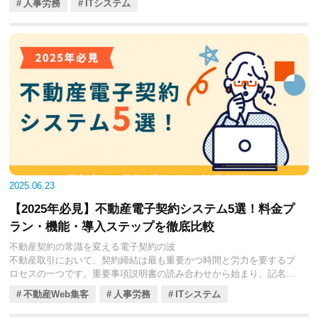
人事労務
ITシステム
です。契約書の不備、重要事項説明の漏れ、顧客とのトラブル、コン
プライアンス違反などは、会社の信用失墜や多額の損害賠償に繋がり
かねません。特に、日々変動する法改正への対応や、複雑な個別事案
への判断は、専門知識を持つ弁護士や司法書士に頼るのが一般的でし
たが、時間やコストの面で課題がありました。
しかし、近年、法律とテクノロジーを融合させた「リーガルテック
（Legal Tech）」の進化が、不動産業界の法務業務に大きな変革をも
たらしています。リーガルテックツールは、AIによる契約書レビュ
ー、法務相談の効率化、コンプライアンスチェックの自動化などを可
能にし、不動産会社が抱える法務リスクを大幅に軽減し、業務を効率
化するための強力なソリューションとなっています。
2025年現在、不動産会社向けのリーガルテックツールは多様なサービ
2025.06.23
スが登場しており、各社が独自の強みや特徴、料金体系を提供してい
【2025年必見】不動産電子契約システム5選！料金プ
ます。本コラムでは、不動産会社の皆様が法務リスクを回避し、安心
してビジネスを推進するために、特に注目すべき4つのリーガルテック
ラン・機能・導入ステップを徹底比較
ツールを厳選し、それぞれの主要機能、導入料金、そして具体的な活
不動産契約の常識を変える電子契約の波
用メリットを徹底的に比較解説していきます。貴社の法務体制を強化
不動産取引において、契約締結は最も重要かつ時間と労力を要するプ
し、トラブルを未然に防ぐための一助となれば幸いです。
ロセスの一つです。重要事項説明書の読み合わせから始まり、記名押
印、収入印紙の貼付、書類の郵送や保管など、アナログな手続きは多
不動産Web集客
人事労務
ITシステム
岐にわたり、お客様と不動産会社の双方にとって大きな負担となって
いました。しかし、2020年以降、デジタル庁の推進や関連法令の整備