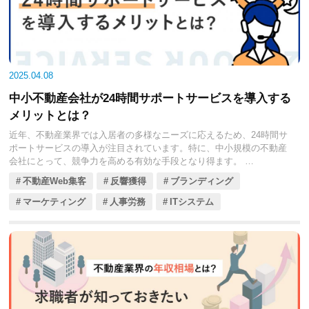
2025.04.08
中小不動産会社が24時間サポートサービスを導入する
メリットとは？
近年、不動産業界では入居者の多様なニーズに応えるため、24時間サ
ポートサービスの導入が注目されています。特に、中小規模の不動産
会社にとって、競争力を高める有効な手段となり得ます。
今回の記事では、24時間サポートサービスの導入によって得られる具
不動産Web集客
反響獲得
ブランディング
体的なメリットや、導入時の注意点についてくわしく解説します。こ
れにより、入居者満足度の向上や業務効率化、物件価値の向上や付帯
マーケティング
人事労務
ITシステム
収益増加といった効果が期待できるでしょう。
また、実際にサービスを導入した不動産会社の成功事例もご紹介しま
す。これからの不動産経営に役立つ情報なので、ぜひ参考にしてくだ
さい。