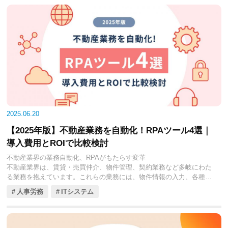
（特に宅地建物取引業法の改正による押印不要化）が進んだことで、
不動産取引における「電子契約」の導入が急速に現実のものとなり、
その利便性と効率性が広く認識されるようになりました。
電子契約システムは、インターネット上で契約書を作成・締結・保管
できる革新的なツールです。これにより、契約業務にかかる時間やコ
ストを大幅に削減できるだけでなく、お客様の利便性向上、紛失リス
クの低減、コンプライアンス強化など、多岐にわたるメリットを不動
産会社にもたらします。
2025年現在、不動産電子契約システムは多様なサービスが登場してお
り、各社が独自の機能や料金体系を提供しています。本コラムでは、
2025.06.20
不動産会社の皆様が自社のニーズに最適なシステムを見つけるため、
【2025年版】不動産業務を自動化！RPAツール4選｜
特に注目すべき5つの電子契約システムを厳選し、それぞれの料金プラ
ン、主要機能、そして導入ステップを徹底的に比較解説していきま
導入費用とROIで比較検討
す。貴社の契約業務を効率化し、お客様との新しい関係を築くための
不動産業界の業務自動化、RPAがもたらす変革
一助となれば幸いです。
不動産業界は、賃貸・売買仲介、物件管理、契約業務など多岐にわた
る業務を抱えています。これらの業務には、物件情報の入力、各種書
類作成、データ集計、ポータルサイトへの登録作業など、定型的かつ
人事労務
ITシステム
反復的な作業が数多く存在します。これらの作業は、人的ミスを誘発
しやすく、スタッフの貴重な時間を圧迫し、コア業務への集中を妨げ
る大きな要因となっていました。