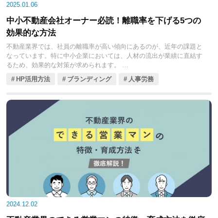
2025.01.06
中小不動産会社オーナー必読！離職率を下げる5つの
効果的な方法
不動産業界では、社員の離職率が高い傾向にあるのが、近年の課題と
なっています。特に中小企業においては、人材の流出が業績に直結す
るため、効果的な対策が求められます。
この記事では、労働環境の改善や教育・研修制度の充実、コミュニケ
HP活用方法
ブランディング
人事労務
ーションの活性化、テクノロジーの活用など、離職率を下げるための
具体的な方法を5つの視点から解説します。これらの施策を通じて、社
員の定着率向上と企業の持続的な成長を目指しましょう。
2024.12.02