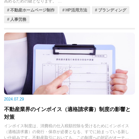
高めるための鍵となります。
新卒採用では、企業文化に共感し、長期的に成長できる若い才能を見
不動産ホームページ制作
HP活用方法
ブランディング
つけるのが目標です。一方、中途採用では、即戦力となるスキルや経
験を持つ人材の迅速な確保が求められます。しかし、かぎられたリソ
人事労務
ースの中で最適な人材を見つけるのは容易ではありません。今回の記
事では、中小不動産会社が採用活動を成功させるためのポイントを解
説します。
効果的な採用戦略の設計から、新卒・中途採用のプロセス、さらには
オンライン採用の活用まで、具体的な方法を見ていきましょう。ま
た、ダイバーシティやインクルージョンなど、現代の採用市場のトレ
ンドや課題についても触れておきます。
2024.07.29
不動産業界のインボイス（適格請求書）制度の影響と
対策
インボイス制度は、消費税の仕入税額控除を受けるためにインボイス
（適格請求書）の発行・保存が必要となる、すでに始まっている新し
い仕組みです。不動産取引においても、この制度への対応がオーナー