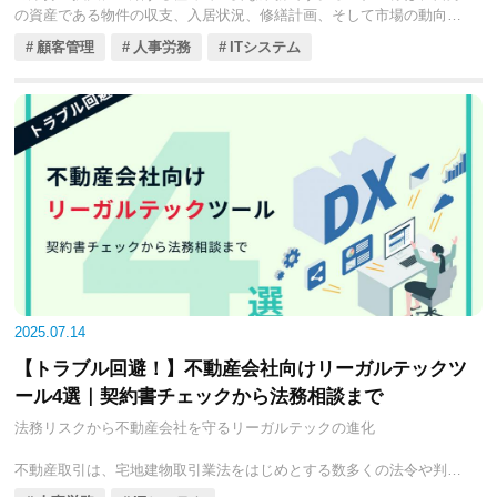
の資産である物件の収支、入居状況、修繕計画、そして市場の動向に
ついて常に高い関心と、時として不安を抱えています。従来のオーナ
顧客管理
人事労務
ITシステム
ー報告は、紙の書類やメールに頼りがちで、タイムリーな情報提供が
難しく、管理会社への問い合わせ負担も大きくなる傾向がありまし
た。
しかし、このような課題を解決し、オーナー様の満足度と信頼度を飛
躍的に向上させるツールとして注目されているのが、「オーナーアプ
リ・サービス」です。オーナーアプリは、スマートフォンやPCを通じ
て、オーナー様がいつでもどこでも自身の物件に関する情報をリアル
タイムで確認できるプラットフォームです。これにより、収支報告の
即時性向上、修繕承認のスピードアップ、そして管理会社とのコミュ
ニケーション強化が実現します。
2025年現在、賃貸管理会社向けのオーナーアプリ・サービスは、多様
な機能と特徴を持つものが登場しています。本コラムでは、賃貸管理
2025.07.14
会社の皆様が、オーナー様満足度を最大化し、管理受託率を向上させ
【トラブル回避！】不動産会社向けリーガルテックツ
るための最適なアプリを見つけるため、特に注目すべき4つのオーナー
アプリ・サービスを厳選し、それぞれの主要機能、導入料金、そして
ール4選｜契約書チェックから法務相談まで
具体的な活用メリットを徹底的に比較解説していきます。貴社のオー
法務リスクから不動産会社を守るリーガルテックの進化
ナーリレーション強化のための一助となれば幸いです。
不動産取引は、宅地建物取引業法をはじめとする数多くの法令や判例
に則って行われる、極めて専門性が高く、かつ法務リスクを伴う業務