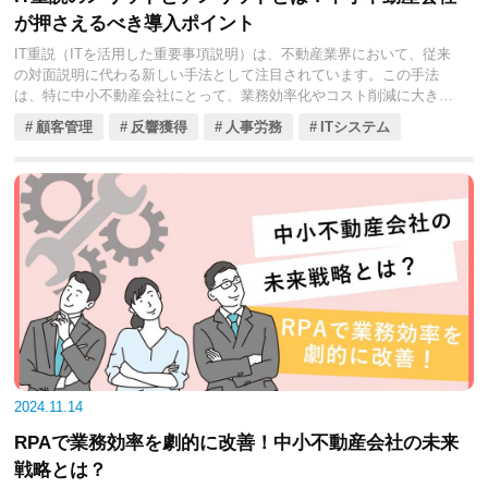
が押さえるべき導入ポイント
IT重説（ITを活用した重要事項説明）は、不動産業界において、従来
の対面説明に代わる新しい手法として注目されています。この手法
は、特に中小不動産会社にとって、業務効率化やコスト削減に大きな
可能性を秘めた手法です。
顧客管理
反響獲得
人事労務
ITシステム
ただし、IT重説の導入にメリットは多いものの、デメリットも無視で
きません。通信環境や法的遵守の難しさなど、いくつかの課題が存在
します。
今回の記事では、IT重説の基本的な概要から、実際の導入事例、そし
て考慮すべきメリットとデメリットをくわしく解説します。今後予想
される法改正や、技術の進化に対応するために、中小不動産会社が取
るべき戦略についても見ていきましょう。
2024.11.14
RPAで業務効率を劇的に改善！中小不動産会社の未来
戦略とは？