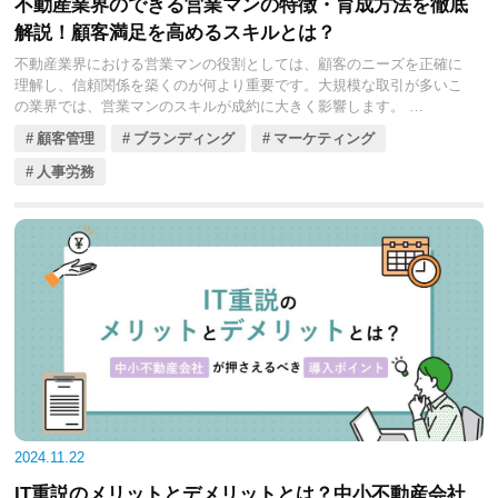
不動産業界のできる営業マンの特徴・育成方法を徹底
解説！顧客満足を高めるスキルとは？
不動産業界における営業マンの役割としては、顧客のニーズを正確に
理解し、信頼関係を築くのが何より重要です。大規模な取引が多いこ
の業界では、営業マンのスキルが成約に大きく影響します。
しかし、ただ話が上手いだけでは不十分です。できる営業マンは、ヒ
顧客管理
ブランディング
マーケティング
アリング力や論理的思考、柔軟な対応力を持ち、顧客の期待を超える
サービスを提供します。
人事労務
また、オンライン商談やデジタルマーケティングなど、最新技術の活
用も営業スキルの一環として必要です。さらに、営業マンのモチベー
ションを維持するためには、適切なインセンティブ制度やフィードバ
ックが欠かせません。
育成プログラムやデジタルツールの効果的な活用で、営業チーム全体
のパフォーマンスを向上させられます。今回の記事では、優れた不動
産営業マンに求められるスキルや特徴、そして育成のための方法につ
いてくわしく見ていきましょう。
2024.11.22
IT重説のメリットとデメリットとは？中小不動産会社