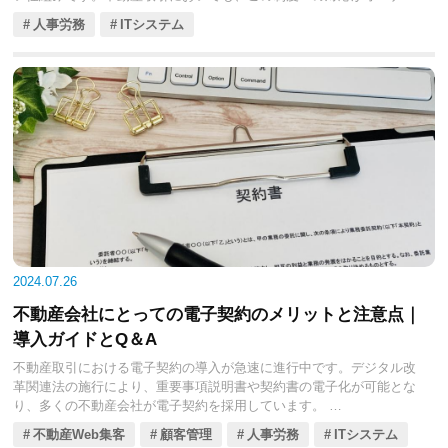
や管理会社、テナントにさまざまな影響を及ぼします。
人事労務
ITシステム
今回の記事では、インボイス制度の概要や特例、不動産業界への影響
やインボイスへの対応に必要なものなどをくわしく見ていきましょ
う。不動産業界のみなさんが適切に対応できるよう、具体的な対策や
注意点を解説します。
2024.07.26
不動産会社にとっての電子契約のメリットと注意点｜
導入ガイドとQ＆A
不動産取引における電子契約の導入が急速に進行中です。デジタル改
革関連法の施行により、重要事項説明書や契約書の電子化が可能とな
り、多くの不動産会社が電子契約を採用しています。
電子契約は、業務効率化やコスト削減、顧客満足度の向上といった多
不動産Web集客
顧客管理
人事労務
ITシステム
くのメリットがある手段です。ただし、同時にセキュリティや法的リ