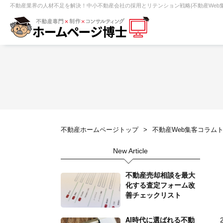
不動産業界の人材不足を解決！中小不動産会社の採用とリテンション戦略|不動産Web
【売買】機能一覧
ホームページ無料診断
【売却】機能一覧
クイックホー
不動産売買
不動産賃貸
不動
不動産ホームページトップ
不動産Web集客コラム
センチュリー21
ピタットハウス
New Article
賃貸管理オーナー向け
建築請負・中