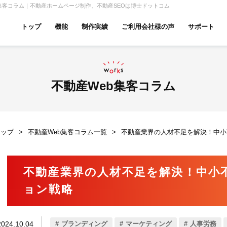
集客コラム｜不動産ホームページ制作、不動産SEOは博士ドットコム
トップ
機能
制作実績
ご利用会社様の声
サポート
ムページ無料診断
【賃貸】機能一覧
産投資・収益物件
建築・リフォーム
テナント
不動産Web集客コラム
トップ
不動産Web集客コラム一覧
不動産業界の人材不足を解決！中小
アパマンショップ
LIXIL不動産ショップ
ハウ
不動産業界の人材不足を解決！中小
ョン戦略
古リノベ
総合コーポレート
2024.10.04
ブランディング
マーケティング
人事労務