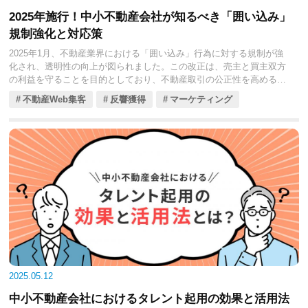
2025年施行！中小不動産会社が知るべき「囲い込み」
規制強化と対応策
2025年1月、不動産業界における「囲い込み」行為に対する規制が強
化され、透明性の向上が図られました。この改正は、売主と買主双方
の利益を守ることを目的としており、不動産取引の公正性を高めるも
のです。
不動産Web集客
反響獲得
マーケティング
特に中小不動産会社にとっては、これらの変化に迅速かつ適切に対応
することが求められています。今回の記事では、「囲い込み」の背景
と問題点、規制強化と対応策について解説します。
2025.05.12
中小不動産会社におけるタレント起用の効果と活用法