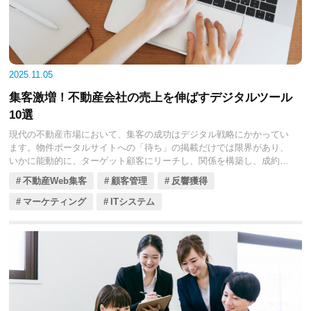
が、MA（マーケティングオートメーション）です。MAは、見込み客
の行動をトラッキングし、その関心度合いに応じて自動で適切な情報
を届け、最適なタイミングで営業担当者にアラートを送ることで、不
動産営業のあり方を根本から変革します。
本コラムでは、不動産会社の皆様が、MAツールの基本機能から具体的
2025.11.05
な活用ステップ、そしてMA導入によって実現できる「新しい不動産営
業の形」について、詳しく解説していきます。貴社の成約率向上と営
集客激増！不動産会社の売上を伸ばすデジタルツール
業効率最大化のための一助となれば幸いです。
10選
現代の不動産市場において、集客の成功はデジタル戦略にかかってい
ます。物件ポータルサイトへの「待ち」の掲載だけでは限界があり、
いかに能動的に、ターゲット顧客にリーチし、関係を構築し、成約へ
と導くかが売上を伸ばす鍵となります。
不動産Web集客
顧客管理
反響獲得
この競争を勝ち抜くためには、テクノロジーの力を借りて集客活動を
マーケティング
ITシステム
効率化し、顧客体験を向上させることが不可欠です。
「集客の質」と「営業の効率」、この両輪を強化するデジタルツール
を導入することが、不動産会社の売上を飛躍的に伸ばす最短ルートと
なります。
本コラムでは、不動産会社の売上を伸ばすために特に有効なデジタル
ツールを厳選された10種類ご紹介します。これらのツールを戦略的に