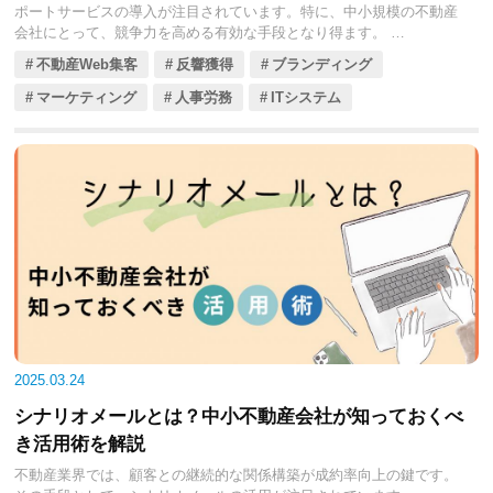
ポートサービスの導入が注目されています。特に、中小規模の不動産
会社にとって、競争力を高める有効な手段となり得ます。
今回の記事では、24時間サポートサービスの導入によって得られる具
不動産Web集客
反響獲得
ブランディング
体的なメリットや、導入時の注意点についてくわしく解説します。こ
れにより、入居者満足度の向上や業務効率化、物件価値の向上や付帯
マーケティング
人事労務
ITシステム
収益増加といった効果が期待できるでしょう。
また、実際にサービスを導入した不動産会社の成功事例もご紹介しま
す。これからの不動産経営に役立つ情報なので、ぜひ参考にしてくだ
さい。
2025.03.24
シナリオメールとは？中小不動産会社が知っておくべ
き活用術を解説
不動産業界では、顧客との継続的な関係構築が成約率向上の鍵です。