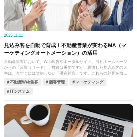
果を得るために、エリア特化型Web広告で実践すべきターゲティング
戦略を具体的な手法に分けて解説します。貴社の地域での競争力を高
め、売上を最大化するための一助となれば幸いです。
2025.11.11
見込み客を自動で育成！不動産営業が変わるMA（マ
ーケティングオートメーション）の活用
不動産集客において、Web広告やポータルサイト、自社ホームページ
からの「反響（リード）」獲得は重要ですが、獲得した見込み客の大
半は、今すぐには契約しない「潜在顧客」です。これらの顧客を放置
してしまうと、他社へ流れてしまい、せっかく獲得した反響が「死ん
不動産Web集客
顧客管理
マーケティング
だリード」となってしまいます。
ITシステム
これまでの不動産営業では、大量のリードに対して営業担当者が手作
業でメールを送ったり、定期的に電話をかけたりしていましたが、こ
れは非効率であり、顧客への最適なアプローチを見誤る原因となって
いました。
このような課題を解決し、獲得した見込み客の「熱意」を自動で高
め、成約確度の高い顧客を効率的に営業部門に引き渡すための仕組み