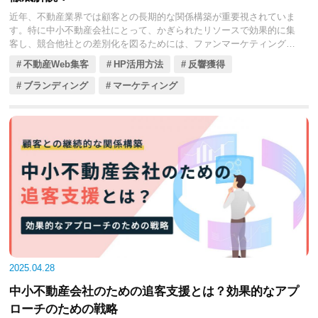
近年、不動産業界では顧客との長期的な関係構築が重要視されていま
す。特に中小不動産会社にとって、かぎられたリソースで効果的に集
客し、競合他社との差別化を図るためには、ファンマーケティングの
導入が鍵となります。
不動産Web集客
HP活用方法
反響獲得
ファンマーケティングとは、顧客を単なる購入者としてではなく、企
業の支持者（ファン）として育成し、リピーターや口コミによる新規
ブランディング
マーケティング
顧客獲得を目指すマーケティング手法です。
SNSの活用や顧客参加型イベント、デジタルツールの導入など、多角
的なアプローチが求められます。今回の本記事では、中小不動産会社
がファンマーケティングを効果的に導入するための具体的な方法や成
功事例を解説します。
2025.04.28
中小不動産会社のための追客支援とは？効果的なアプ
ローチのための戦略