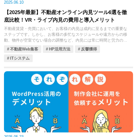
社が独自の強みを持っています。本コラムでは、不動産会社の皆様が
2025.06.10
自社の課題解決とビジネス成長に最適なCRMを見つけるため、特に注
【2025年最新】不動産オンライン内見ツール6選を徹
目すべき4つのCRMシステムを厳選し、機能、導入料金、そして具体
的な成功事例を交えながら徹底的に比較解説していきます。貴社の顧
底比較！VR・ライブ内見の費用と導入メリット
客管理体制を強化し、営業力向上に繋げるための情報として、ぜひご
不動産賃貸・売買において、お客様の内見は成約に至るまでの重要な
活用ください。
ステップです。しかし、お客様の多忙なスケジュールや遠方からの移
動、物件が空室でない場合の調整など、内見には常に時間と労力の制
約が伴いました。そんな中で、テクノロジーの進化がもたらしたのが
不動産Web集客
HP活用方法
反響獲得
「オンライン内見」です。
ITシステム
2020年代に入り、COVID-19パンデミックの影響もあって一気に普及
が進んだオンライン内見は、もはや単なる代替手段ではありません。
お客様は自宅から、移動の手間なく気軽に物件の内部をじっくりと確
認できるようになり、不動産会社は内見調整の手間を削減し、より多
くの潜在顧客にアプローチできるようになりました。
そして2025年現在、オンライン内見ツールはさらに進化を遂げ、その
機能は多岐にわたります。単なる動画配信にとどまらず、VR（バーチ
ャルリアリティ）を活用した没入感の高い体験や、担当者とお客様が
リアルタイムでコミュニケーションを取りながら内見を進めるライブ
内見など、選択肢は大きく広がっています。
本コラムでは、2025年最新のオンライン内見ツールの中から、特に注
2025.05.23