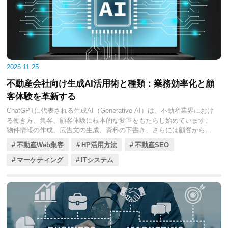
策の具体的な戦略とテクニックを解説します。
2025.11.25
不動産会社向け生成AI活用術と種類：業務効率化と顧
客体験を革新する
ChatGPTに代表される生成AI（Generative AI）は、不動産業界におけ
る働き方、集客、顧客体験に根本的な変革をもたらし始めています。
物件情報の作成、広告文の生成、資料の下書き、さらには顧客からの
複雑な問い合わせ対応まで、これまで人手に頼っていた多岐にわたる
不動産Web集客
HP活用方法
不動産SEO
業務が、生成AIの活用によって劇的に効率化されつつあります。
マーケティング
ITシステム
生成AIの導入は、単なるトレンドではなく、人手不足が深刻化する不
動産業界において、生産性向上と競争優位性を確立するための必須戦
略となりつつあります。
本コラムでは、不動産会社が生成AIをどのように活用し、どのような
種類のツールを導入すべきかについて、具体的な事例とメリットを交
えて徹底的に解説します。貴社の業務革新と売上向上の一助となれば