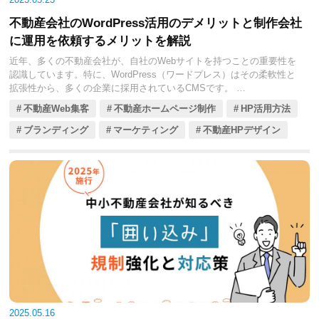
目すべき6つのツールを厳選し、それぞれの特徴、導入費用、そして不
動産会社にとっての具体的な導入メリットを徹底的に比較解説しま
不動産会社のWordPress活用のデメリットと制作会社
す。多忙な不動産会社の皆様が、自社の業務効率化と顧客満足度向上
に運用を依頼するメリットを解説
に最適なツールを見つける一助となれば幸いです。
近年、多くの不動産会社が、自社のWebサイトを持つことの重要性を
認識しています。特に、WordPress（ワードプレス）はその柔軟性と
拡張性から、多くの企業に採用されているCMSです。
しかし、WordPressの導入やカスタマイズには専門的な知識が必要
不動産Web集客
不動産ホームページ制作
HP活用方法
で、対応が難しい場合は制作会社への依頼が効果的な解決策です。
今回の記事では、不動産会社がWordPressを活用する際のデメリット
ブランディング
マーケティング
不動産HPデザイン
や課題と、制作会社に運用を依頼するメリットを詳しく解説します。
2025.05.16