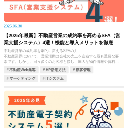
用対効果の高い運用を実現するための最適なパートナーを見つけるた
め、代行会社の選び方のポイント、そして気になる費用相場を徹底的
に解説していきます。貴社の売上最大化に繋がる Web広告戦略を推進
するための一助となれば幸いです。
2025.06.30
【2025年最新】不動産営業の成約率を高めるSFA（営
業支援システム）4選！機能と導入メリットを徹底解
説
不動産営業の成約率を劇的に変えるSFAの力
不動産業界において、営業活動は会社の売上を左右する最も重要な要
素です。しかし、日々多くのお客様と接し、膨大な物件情報や資料を
扱い、複雑な交渉を進める中で、営業担当者は多くの課題に直面して
不動産Web集客
HP活用方法
顧客管理
います。例えば、顧客情報が属人化してしまう、追客が手薄になる、
営業プロセスの進捗が見えにくい、といった課題は、成約率の伸び悩
マーケティング
ITシステム
みや機会損失に直接的に繋がります。
このような状況を打開し、営業力を飛躍的に向上させる切り札となる
のが、SFA（Sales Force Automation：営業支援システム）です。SFA
は、営業活動における顧客情報管理、商談進捗管理、タスク管理、活
動履歴の記録などをシステム上で一元化・自動化することで、営業担
当者の業務効率を最大化し、マネージャーの営業戦略立案を強力にサ
ポートします。