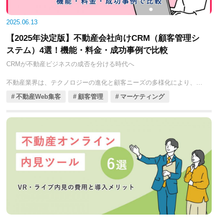
2025年現在、不動産電子契約システムは多様なサービスが登場してお
り、各社が独自の機能や料金体系を提供しています。本コラムでは、
2025.06.13
不動産会社の皆様が自社のニーズに最適なシステムを見つけるため、
【2025年決定版】不動産会社向けCRM（顧客管理シ
特に注目すべき5つの電子契約システムを厳選し、それぞれの料金プラ
ン、主要機能、そして導入ステップを徹底的に比較解説していきま
ステム）4選！機能・料金・成功事例で比較
す。貴社の契約業務を効率化し、お客様との新しい関係を築くための
CRMが不動産ビジネスの成否を分ける時代へ
一助となれば幸いです。
不動産業界は、テクノロジーの進化と顧客ニーズの多様化により、急
速な変革期を迎えています。情報過多の時代において、お客様は物件
不動産Web集客
顧客管理
マーケティング
情報だけでなく、担当者の専門性、迅速な対応、そしてパーソナライ
ズされたサービスを強く求めるようになりました。このような状況
で、不動産会社の競争力を左右する鍵となるのが、CRM（Customer
Relationship Management：顧客関係管理）システムの導入です。
CRMは、単なる顧客情報のデータベースではありません。顧客とのあ
らゆる接点での情報を一元管理し、営業活動の効率化、顧客満足度の
向上、そしてLTV（Life Time Value：顧客生涯価値）の最大化を目指
すための戦略的なツールです。特に不動産業界では、お客様との長期
的な関係構築が重要であり、CRMはその実現に不可欠な存在となって
います。
2025年現在、不動産に特化したCRMシステムは多様な進化を遂げ、各