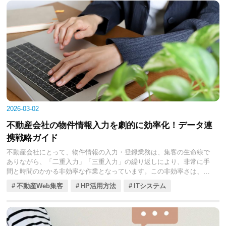
ーションが取れる点において、不動産営業と極めて相性が良いツール
です。しかし、単に情報を送り続けるだけでは、すぐにブロックされ
てしまいます。追客を自動化して効率を上げつつ、いかに顧客に嫌わ
れずに成約まで導くか。このバランスこそが、デジタル時代の不動産
営業における勝機となります。
本コラムでは、LINEを活用して追客を自動化しつつ、顧客にブロック
されないための具体的な運用戦略とコミュニケーション術を徹底解説
します。
2026-03-02
不動産会社の物件情報入力を劇的に効率化！データ連
携戦略ガイド
不動産会社にとって、物件情報の入力・登録業務は、集客の生命線で
ありながら、「二重入力」「三重入力」の繰り返しにより、非常に手
間と時間のかかる非効率な作業となっています。この非効率さは、担
当者の大きな負担となるだけでなく、情報公開の遅れによる機会損失
不動産Web集客
HP活用方法
ITシステム
や、入力ミスによる契約リスクに直結します。
現代の不動産DXにおいて、この入出力業務を解消し、業務スピードと
情報の正確性を劇的に向上させる鍵となるのが、「データ連携戦略」
です。