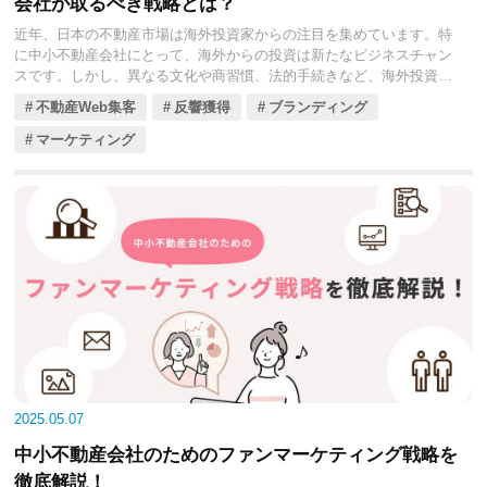
会社が取るべき戦略とは？
近年、日本の不動産市場は海外投資家からの注目を集めています。特
に中小不動産会社にとって、海外からの投資は新たなビジネスチャン
スです。しかし、異なる文化や商習慣、法的手続きなど、海外投資家
との取引には特有の課題も存在します。
不動産Web集客
反響獲得
ブランディング
今回の記事では、海外投資家が日本の不動産市場に関心を寄せる背景
を探り、中小不動産会社が彼らを効果的に惹きつけるための戦略を解
マーケティング
説します。海外投資家との取引を円滑に進め、新たなビジネスチャン
スをつかむ参考としてください。
2025.05.07
中小不動産会社のためのファンマーケティング戦略を
徹底解説！