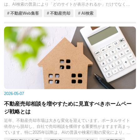
は、AI検索の普及により「どのサイトが表示されるか」だけでなく
「どの情報が引用されるか」が重要になっています。そのため、ホー
不動産Web集客
不動産売却
AI検索
ムページは単なる会社紹介ではなく、売却相談を獲得するための戦略
的なツールとして設計する必要があります。本記事では、不動産売却
に特化したホームページ設計のチェックポイントを体系的に解説しま
す。
2026-05-07
不動産売却相談を増やすために見直すべきホームペー
ジ戦略とは
近年、不動産売却市場は大きな変化を迎えています。ポータルサイト
依存から脱却し、自社で売却相談を獲得する重要性がますます高まっ
ています。特に2025年以降は、AIの普及や検索行動の変化により、ユ
ーザーはより具体的で信頼性の高い情報を求める傾向が強まっていま