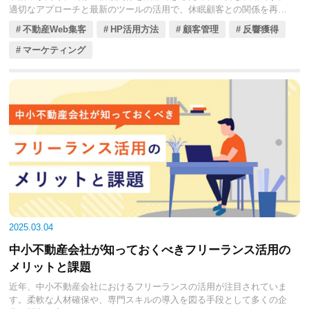
適切なアプローチと最新のツールの活用で、休眠顧客との関係を再構
築し、ビジネスの成長につなげられます。
不動産Web集客
HP活用方法
顧客管理
反響獲得
つまり、休眠顧客の再活性化は中小不動産会社が直面する課題に対す
る、実践的な解決策のひとつです。今回記事では、休眠顧客が生まれ
マーケティング
る要因の分析から、再活性化の具体的なステップなどをくわしく見て
いきましょう。
2025.03.04
中小不動産会社が知っておくべきフリーランス活用の
メリットと課題
近年、中小不動産会社におけるフリーランスの活用が注目されていま
す。柔軟な人材確保や、専門スキルの導入を図る手段として多くの企