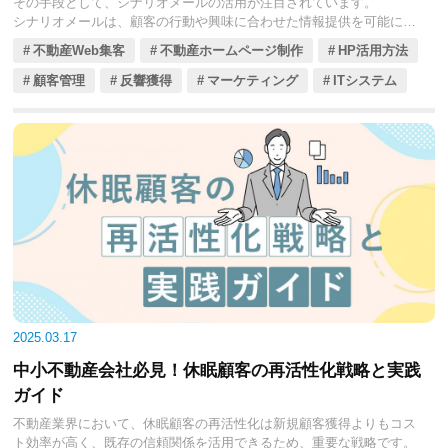
その手段として、シナリオメールの活用が注目されています。
シナリオメールは、顧客の行動や興味に合わせた情報提供を可能に
し、営業効率を高めてくれるでしょう。しかし、効果的な導入には適
不動産Web集客
不動産ホームページ制作
HP活用方法
切な手順とツールの選定が必要です。
今回の記事では、顧客満足度の向上と営業成績の改善を目指すみなさ
顧客管理
反響獲得
マーケティング
ITシステム
んに向けて、シナリオメールのメリットや作成手順、成功事例を通じ
て、中小不動産会社が活用するためのポイントをくわしく解説しま
す。
2025.03.17
中小不動産会社必見！休眠顧客の再活性化戦略と実践
ガイド
不動産業界において、休眠顧客の再活性化は新規顧客獲得よりもコス
ト効率が高く、既存の信頼関係を活用できるため、重要な戦略です。