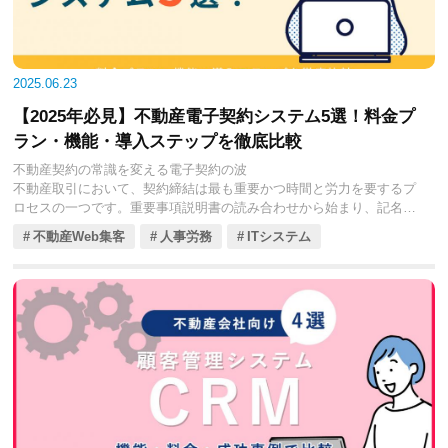
2025年現在、SFAシステムは単なる記録ツールを超え、AIを活用した
成約予測や最適なアプローチの提案など、より高度な営業支援機能を
提供するまでに進化しています。本コラムでは、不動産会社の皆様が
自社の営業課題を解決し、成約率を向上させるための最適なSFAを見
2025.06.23
つけるため、特に注目すべき4つのSFAシステムを厳選し、それぞれの
主要機能、導入メリット、そして具体的な成功事例を交えながら徹底
【2025年必見】不動産電子契約システム5選！料金プ
的に比較解説していきます。貴社の営業チームを最強の部隊に変革す
ラン・機能・導入ステップを徹底比較
るための情報として、ぜひご活用ください。
不動産契約の常識を変える電子契約の波
不動産取引において、契約締結は最も重要かつ時間と労力を要するプ
ロセスの一つです。重要事項説明書の読み合わせから始まり、記名押
印、収入印紙の貼付、書類の郵送や保管など、アナログな手続きは多
不動産Web集客
人事労務
ITシステム
岐にわたり、お客様と不動産会社の双方にとって大きな負担となって
いました。しかし、2020年以降、デジタル庁の推進や関連法令の整備
（特に宅地建物取引業法の改正による押印不要化）が進んだことで、
不動産取引における「電子契約」の導入が急速に現実のものとなり、
その利便性と効率性が広く認識されるようになりました。
電子契約システムは、インターネット上で契約書を作成・締結・保管
できる革新的なツールです。これにより、契約業務にかかる時間やコ
ストを大幅に削減できるだけでなく、お客様の利便性向上、紛失リス
クの低減、コンプライアンス強化など、多岐にわたるメリットを不動
産会社にもたらします。