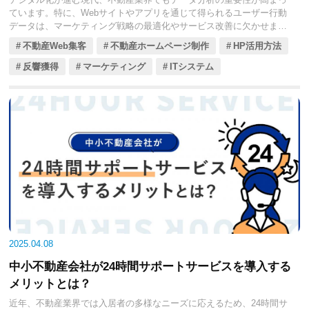
ています。特に、Webサイトやアプリを通じて得られるユーザー行動
データは、マーケティング戦略の最適化やサービス改善に欠かせませ
ん。
不動産Web集客
不動産ホームページ制作
HP活用方法
Googleアナリティクス4（GA4）は、そんなデータ分析を強力にサポ
ートする、注目のツールです。従来のユニバーサルアナリティクスと
反響獲得
マーケティング
ITシステム
は異なり、GA4は機械学習を活用した予測機能や、Webとアプリの統
合分析など、先進的な機能を備えています。
今回の記事では、GA4の基本概要からGA4を活用したマーケティング
戦略の最適化、不動産業界における活用事例、導入手順や注意点など
を解説します。これからGA4の導入を検討されている不動産業界の方
にとって、実践的な情報となるでしょう。
2025.04.08
中小不動産会社が24時間サポートサービスを導入する
メリットとは？
近年、不動産業界では入居者の多様なニーズに応えるため、24時間サ