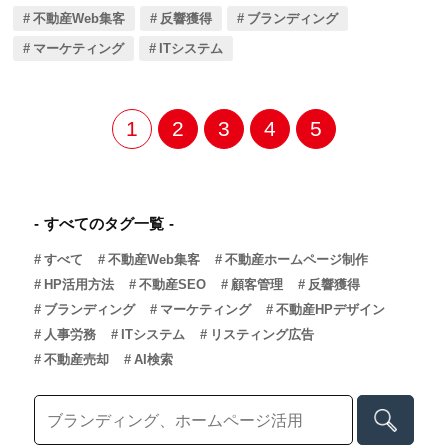
ただし、オンラインとオフラインの業務をどのように使い分けるか
不動産Web集客
反響獲得
ブランディング
が、成功の鍵となります。今回の記事では中小不動産会社向けに、
Zoomを活用した業務効率化や、オンラインとオフラインの効果的な使
マーケティング
ITシステム
い分け方法を見ていきましょう。
1
2
3
4
5
すべてのタグ一覧
すべて
不動産Web集客
不動産ホームページ制作
HP活用方法
不動産SEO
顧客管理
反響獲得
ブランディング
マーケティング
不動産HPデザイン
人事労務
ITシステム
リスティング広告
不動産売却
AI検索