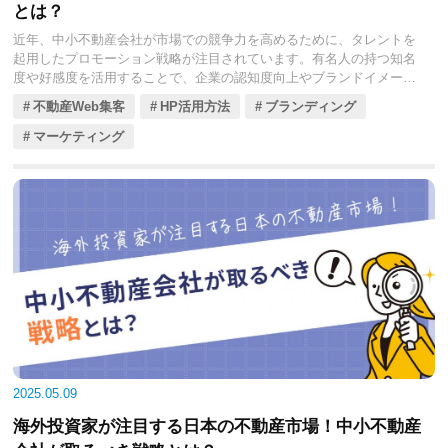
とは？
近年、中小不動産会社が市場での競争力を高めるために、タレントを
起用したプロモーション戦略が注目されています。有名人の持つ知名
度や好感度を活用することで、企業の認知度向上やブランドイメージ
の強化が期待できる方法です。
不動産Web集客
HP活用方法
ブランディング
今回の記事では、タレント起用のメリットや具体的な活用事例、さら
に中小不動産会社向けの代表的なタレント起用サービスの概要を紹介
マーケティング
します。限られた予算で効果的なマーケティング戦略を展開し、競合
との差別化を図る参考としてください。
2025.05.09
海外投資家が注目する日本の不動産市場！中小不動産