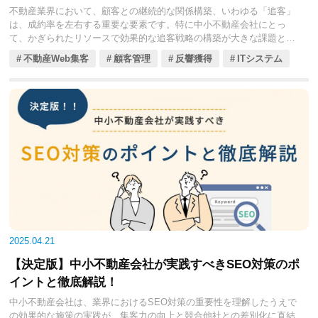
不動産業界において、顧客との継続的な関係構築、いわゆる「追客」
は、成約率を左右する重要な要素です。特に中小不動産会社にとっ
て、かぎられたリソースで効果的な追客戦略の構築が大きな課題とな
っています。
不動産Web集客
顧客管理
反響獲得
ITシステム
今回の記事では、追客の基本的な概念から始め、中小不動産会社が直
面する具体的な課題を洗い出します。さらに、最新の追客手法や支援
ツールの導入方法、成功事例を交えながら、実践的な戦略をくわしく
見ていきましょう。
2025.04.21
【決定版】中小不動産会社が実践すべきSEO対策のポ
イントと徹底解説！
中小不動産会社は、業界におけるSEO対策の重要性を理解したうえで
の効果的な施策の実践が、集客力の向上と競合他社との差別化に直結