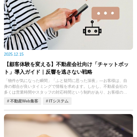
本コラムは、不動産会社の皆様が日々の業務負担を軽減し、鮮度の高
い物件情報を迅速に公開するためのデータ連携戦略の基本を解説しま
す。
2025.12.15
【顧客体験を変える】不動産会社向け「チャットボッ
ト」導入ガイド｜反響を逃さない戦略
「物件が気になった瞬間」「ふと疑問に思った深夜」—お客様は、自
身の都合が良いタイミングで情報を求めます。しかし、不動産会社の
多くは営業時間やスタッフの対応時間という制約があり、お客様の
「今すぐ知りたい」というニーズに即座に応えられていません。この
不動産Web集客
ITシステム
数時間の遅れが、他社への流出や機会損失に直結しています。
ここで鍵となるのがチャットボットです。
チャットボットは、WebサイトやLINEなどの窓口で、お客様からの問
い合わせに24時間365日、即座に自動応答するシステムです。単なる
業務効率化ツールではなく、顧客体験（CX）を革新し、「反響を絶対
に逃さない」ための戦略的な集客ツールとして、不動産業界で急速に