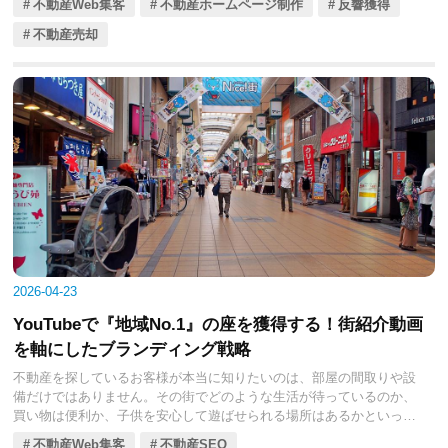
不動産Web集客
不動産ホームページ制作
反響獲得
す。こうした状況の中で、単なる物件情報の掲載だけでは売却相談の
獲得は難しくなっています。本記事では、不動産会社が売却相談を増
不動産売却
やすために取り組むべきホームページ戦略について、具体的に解説し
ます。
2026-04-23
YouTubeで『地域No.1』の座を獲得する！街紹介動画
を軸にしたブランディング戦略
不動産を探しているお客様が本当に知りたいのは、部屋の間取りや設
備だけではありません。その街でどのような生活が待っているのか、
買い物は便利か、子供を安心して遊ばせられる場所はあるかといっ
た、暮らしの解像度を高める情報を求めています。
不動産Web集客
不動産SEO