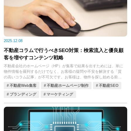
導入が進んでいます。
本コラムでは、不動産会社がチャットボットを導入するメリットか
ら、種類や選び方、そして成約に繋げるための具体的な戦略までを徹
底的に解説します。
2025.12.08
不動産コラムで行うべきSEO対策：検索流入と優良顧
客を増やすコンテンツ戦略
不動産会社のホームページ（HP）が集客で結果を出すためには、単に
物件情報を羅列するだけでなく、お客様の疑問や不安を解決する「質
の高いコラム記事」が不可欠です。お客様は、物件を探し始める前の
段階（例：「住宅ローン 審査 期間」「不動産売却 タイミング」）か
不動産Web集客
不動産ホームページ制作
不動産SEO
ら検索エンジンを利用して情報収集をしています。
ブランディング
マーケティング
コラムは、この「初期段階の顧客」を自社HPに引き込み、専門知識と
信頼性をアピールすることで、ポータルサイト経由ではない「無料の
優良な見込み客」に変えるための強力なツールです。
本コラムでは、不動産会社がコラム記事で検索流入を増やし、最終的
に成約に繋がる優良顧客を獲得するために、今すぐ実践すべきSEO対