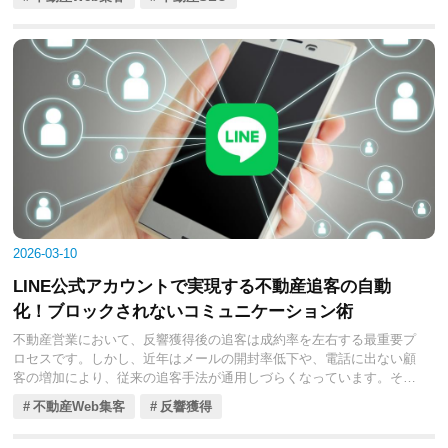
しかし、多くの不動産会社がYouTubeで行っているのは、物件の内装
を映すルームツアー動画に留まっています。競合他社が物件スペック
の紹介に終始している今だからこそ、街の魅力を発信する街紹介動画
には、圧倒的な差別化とブランディングのチャンスが眠っています。
本コラムでは、物件を売る前に街のファンを作ることによって、地域
ナンバーワンの信頼を獲得するためのYouTube活用戦略について詳し
く解説します。
2026-03-10
LINE公式アカウントで実現する不動産追客の自動
化！ブロックされないコミュニケーション術
不動産営業において、反響獲得後の追客は成約率を左右する最重要プ
ロセスです。しかし、近年はメールの開封率低下や、電話に出ない顧
客の増加により、従来の追客手法が通用しづらくなっています。そこ
で、現代の不動産追客の主役となっているのが、圧倒的な利用者数を
不動産Web集客
反響獲得
誇るLINE公式アカウントです。
LINEは、開封率の高さ、レスポンスの速さ、そして親密なコミュニケ