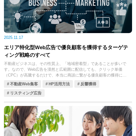
幸いです。
2025.11.17
エリア特化型Web広告で優良顧客を獲得するターゲテ
ィング戦略のすべて
不動産ビジネスは、その性質上、「地域密着型」であることが多いで
す。なので、Web広告を漠然と広範囲に配信しても、クリック単価
（CPC）が高騰するだけで、本当に商談に繋がる優良顧客の獲得には
結びつきません。現代のWeb広告は、「誰に、どこで、何を、いつ見
不動産Web集客
HP活用方法
反響獲得
せるか」というターゲティングの精度が、費用対効果（ROI）の成否
を握っています。
リスティング広告
特に、地域密着型の不動産会社にとって、エリア特化型のWeb広告戦
略は、大手ポータルサイトや広域展開する大手競合企業と差別化し、
地元に根ざした優良顧客を効率的に獲得するための生命線となりま
す。
本コラムでは、不動産会社の皆様が限られた広告予算の中で最大の効