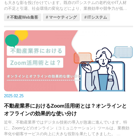
も大きな影を投げかけています。既存のITシステムの老朽化やIT人材
の不足と引退、社会環境の変化などにより、業務効率や競争力が低下
するリスクを指すものです。
不動産Web集客
マーケティング
ITシステム
特に中小不動産会社にとって、DX（デジタルトランスフォーメーショ
ン）の推進は避けて通れない道となっています。今回の記事では不動
産テクノジーが直面する2025年問題とはどういうものか、そしてDX推
進の背景について、わかりやすく解説します。
2025.02.25
不動産業界におけるZoom活用術とは？オンラインと
オフラインの効果的な使い分け
近年、不動産業界ではデジタル技術の導入が急速に進んでいます。特
に、Zoomなどのオンライン（コミュニケーション）ツールは、業務効
率化や顧客サービスの向上に大きな役割を果たしてきました。