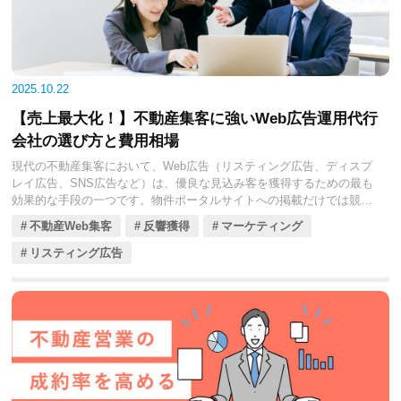
活用し、貴社の集客と営業体制をデジタル武装するための一助となれ
ば幸いです。
2025.10.22
【売上最大化！】不動産集客に強いWeb広告運用代行
会社の選び方と費用相場
現代の不動産集客において、Web広告（リスティング広告、ディスプ
レイ広告、SNS広告など）は、優良な見込み客を獲得するための最も
効果的な手段の一つです。物件ポータルサイトへの掲載だけでは競合
との差別化が難しくなる中、Web広告は、特定のエリアや顧客層、ニ
不動産Web集客
反響獲得
マーケティング
ーズを持つユーザーにピンポイントで情報を届け、反響率と成約率の
向上に直結します。
リスティング広告
しかし、Web広告の運用は、媒体選定、キーワード選定、クリエイテ
ィブ制作、入札価格の調整、効果測定と改善など、高度な専門知識と
継続的な工数を必要とします。特に不動産業界では、地域性や物件の
特性、法令（景品表示法など）を深く理解した上で運用しなければ、
広告費を無駄にするリスクが高まります。そのため、多くの不動産会
社にとって、Web広告運用代行会社の選定が、集客の成否を分ける重
要な経営判断となっています。
本コラムでは、不動産会社の皆様が、 Web広告の効果を最大化し、費