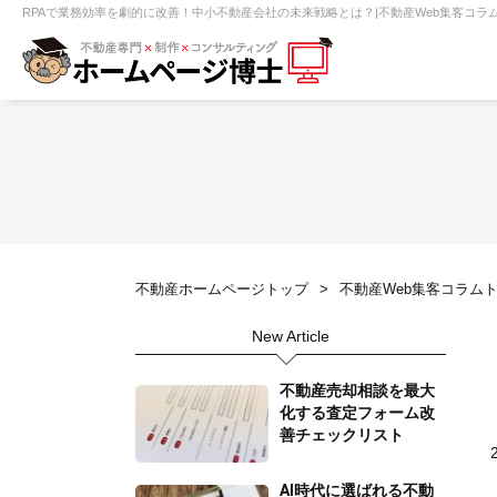
RPAで業務効率を劇的に改善！中小不動産会社の未来戦略とは？|不動産Web集客コラ
【売買】機能一覧
ホームページ無料診断
【売却】機能一覧
クイックホー
不動産売買
不動産賃貸
不動
不動産ホームページトップ
不動産Web集客コラム
センチュリー21
ピタットハウス
New Article
賃貸管理オーナー向け
建築請負・中