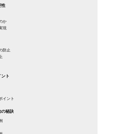
要性
のか
実現
の防止
上
イント
ポイント
功の秘訣
例
画