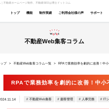
ム｜不動産ホームページ制作、不動産SEOは博士ドットコム
トップ
機能
制作実績
ご利用会社様の声
サポート
ムページ無料診断
【賃貸】機能一覧
産投資・収益物件
建築・リフォーム
テナント
不動産Web集客コラム
トップ
不動産Web集客コラム一覧
RPAで業務効率を劇的に改善！中
アパマンショップ
LIXIL不動産ショップ
ハウ
RPAで業務効率を劇的に改善！中
古リノベ
総合コーポレート
2024.11.14
不動産Web集客
顧客管理
人事労務
IT