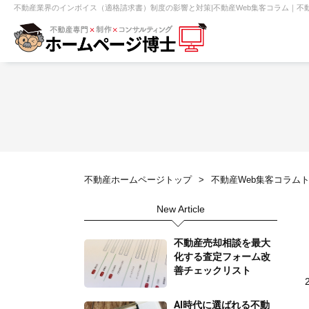
不動産業界のインボイス（適格請求書）制度の影響と対策|不動産Web集客コラム｜不
【売買】機能一覧
ホームページ無料診断
【売却】機能一覧
クイックホー
不動産売買
不動産賃貸
不動
不動産ホームページトップ
不動産Web集客コラム
センチュリー21
ピタットハウス
New Article
賃貸管理オーナー向け
建築請負・中