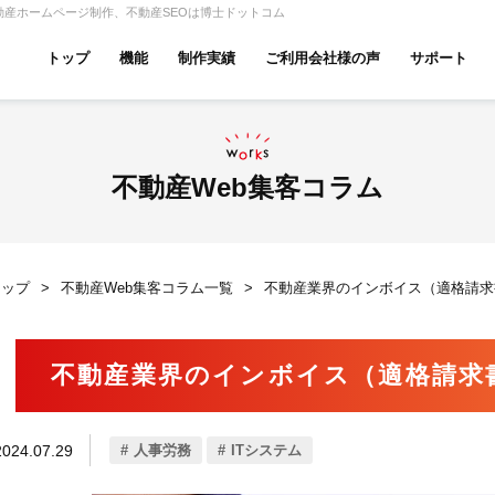
動産ホームページ制作、不動産SEOは博士ドットコム
トップ
機能
制作実績
ご利用会社様の声
サポート
ムページ無料診断
【賃貸】機能一覧
産投資・収益物件
建築・リフォーム
テナント
不動産Web集客コラム
トップ
不動産Web集客コラム一覧
不動産業界のインボイス（適格請求
アパマンショップ
LIXIL不動産ショップ
ハウ
不動産業界のインボイス（適格請求
古リノベ
総合コーポレート
2024.07.29
人事労務
ITシステム