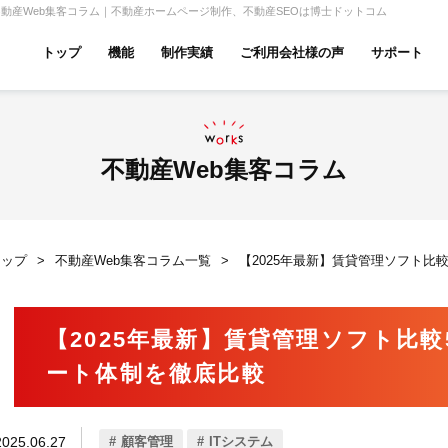
不動産Web集客コラム｜不動産ホームページ制作、不動産SEOは博士ドットコム
トップ
機能
制作実績
ご利用会社様の声
サポート
ムページ無料診断
【賃貸】機能一覧
産投資・収益物件
建築・リフォーム
テナント
不動産Web集客コラム
トップ
不動産Web集客コラム一覧
【2025年最新】賃貸管理ソフト比
アパマンショップ
LIXIL不動産ショップ
ハウ
【2025年最新】賃貸管理ソフト比
ート体制を徹底比較
古リノベ
総合コーポレート
2025.06.27
顧客管理
ITシステム