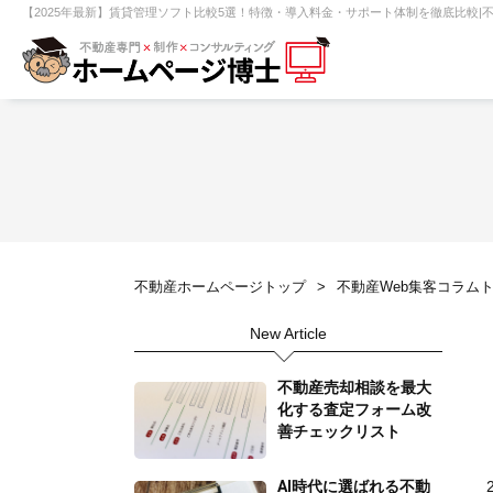
【2025年最新】賃貸管理ソフト比較5選！特徴・導入料金・サポート体制を徹底比較|
【売買】機能一覧
ホームページ無料診断
【売却】機能一覧
クイックホー
不動産売買
不動産賃貸
不動
不動産ホームページトップ
不動産Web集客コラム
センチュリー21
ピタットハウス
New Article
賃貸管理オーナー向け
建築請負・中