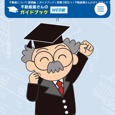
現場で
恥
を
か
か
な
い
ための
基礎知識
と
心得
不動産について-賃貸編-｜ガイドブック | 現場で役立つ！不動産屋さんのガイドブック【WEB版】
ビジネスマナー
不動産の基本
IT