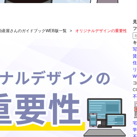
見
フ
動産屋さんのガイドブックWEB版一覧
オリジナルデザインの重要性
キ
写
賃
住
リ
W
コ
C
不
宅
学
不