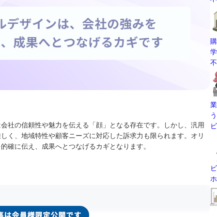
購
学
不
業
う
は会社の信頼性や魅力を伝える「顔」となる存在です。しかし、汎用
ビ
難しく、地域特性や顧客ニーズに対応した訴求力も限られます。オリ
を的確に伝え、成果へとつなげるカギとなります。
ビ
ホ