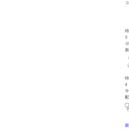
コ
特
3
ガ
新
特
4
今
配
新