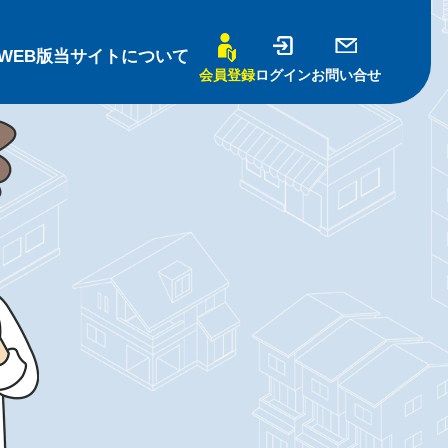
WEB版
当サイトについて
会員登録
ログイン
お問い合せ
基礎知識
売買編-
賃貸編-
ナー
について
識