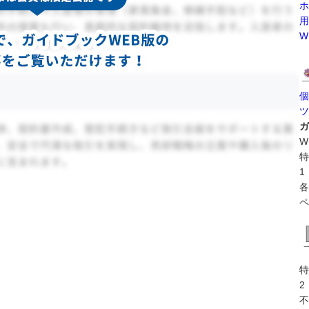
ホ
用
W
個
ツ
ガ
W
特
1
各
ペ
特
2
不