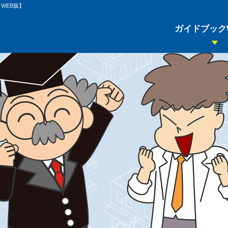
現場で
恥
を
か
か
な
い
ための
基礎知識
と
心得
WEB版】
ビジネスマナー
不動産の基本
ガイドブック
IT
不動産業務の
不動産について-
不動産について-
ビジネスマ
ホームページ
WEB知