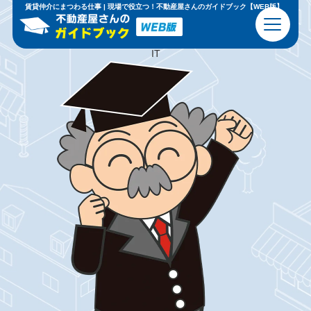
現場で
恥
を
か
か
な
い
ための
基礎知識
と
心得
賃貸仲介にまつわる仕事 | 現場で役立つ！不動産屋さんのガイドブック【WEB版】
ビジネスマナー
不動産の基本
IT