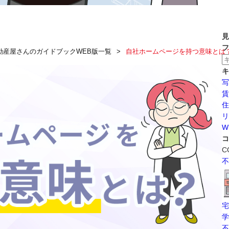
見
フ
動産屋さんのガイドブックWEB版一覧
自社ホームページを持つ意味とは
キ
写
賃
住
リ
W
コ
C
不
宅
学
不