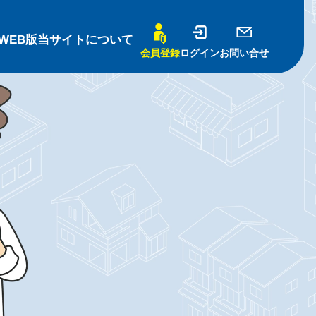
WEB版
当サイトについて
会員登録
ログイン
お問い合せ
基礎知識
売買編-
賃貸編-
ナー
について
識