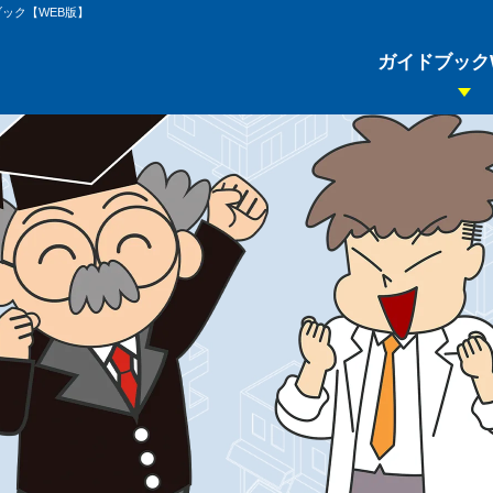
現場で
恥
を
か
か
な
い
ための
基礎知識
と
心得
ック【WEB版】
ビジネスマナー
不動産の基本
ガイドブック
IT
不動産業務の
不動産について-
不動産について-
ビジネスマ
ホームページ
WEB知