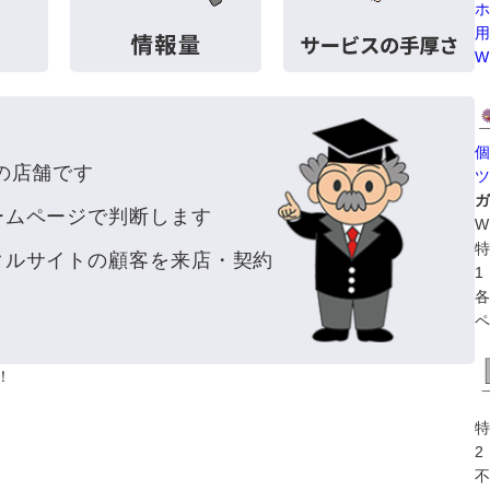
ホ
用
W
個
の店舗です
ツ
ガ
ームページで判断します
W
特
タルサイトの顧客を来店・契約
1
各
ペ
！
特
2
不