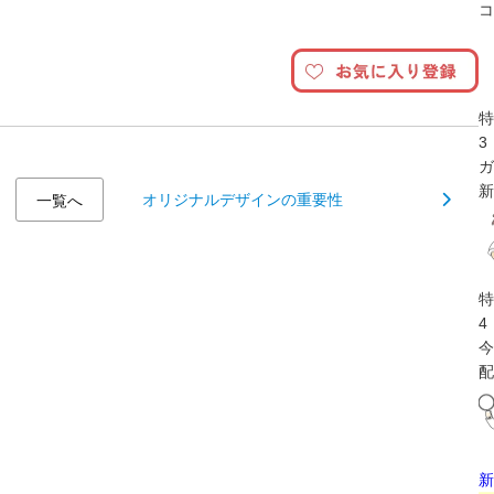
コ
特
3
ガ
新
オリジナルデザインの重要性
一覧へ
特
4
今
配
新