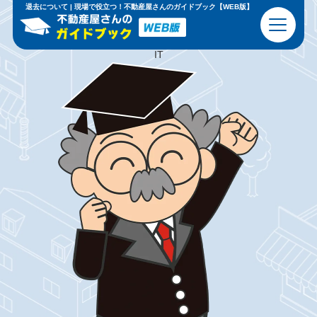
現場で
恥
を
か
か
な
い
ための
基礎知識
と
心得
退去について | 現場で役立つ！不動産屋さんのガイドブック【WEB版】
ビジネスマナー
不動産の基本
IT