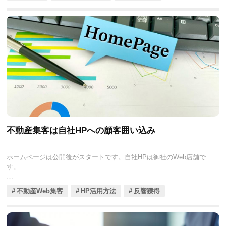
ついてくわしく解説し、数多くのソフトの中から厳選したおすすめの
不動産査定ソフト5選を紹介します。
これらのソフトを活用することで、迅速かつ正確な査定が可能にな
り、不動産売却・媒介契約の成功率が向上します。不動産業界での競
争力を維持するためには、最新のテクノロジーを取り入れることが不
可欠です。
不動産集客は自社HPへの顧客囲い込み
ホームページは公開後がスタートです。自社HPは御社のWeb店舗で
す。
御社側で戦略的な更新、Web店舗への囲い込みを続けていかなければ
不動産Web集客
HP活用方法
反響獲得
最終的な目標である契約に結び付ける事に繋がりません。