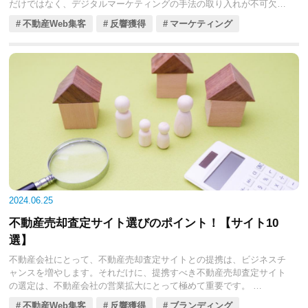
だけではなく、デジタルマーケティングの手法の取り入れが不可欠で
す。
不動産Web集客
反響獲得
マーケティング
今回の記事では、不動産会社の効果的なマーケティングの方法につい
てくわしく解説します。ホームページの活用からSNS、Web広告、動
画マーケティング、そしてメルマガやCRMシステム、MAまで、最新
のマーケティング手法を幅広く見ていきましょう。
これらの手法を駆使すれば、リード（見込み客）のエンゲージメント
を高め、競争の激しい市場で成功するための基盤を築けます。不動産
会社の運営に携わるみなさんにとって、有益な情報と実践的なアドバ
イスとなっているので、ぜひ参考にしてください。
2024.06.25
不動産売却査定サイト選びのポイント！【サイト10
選】
不動産会社にとって、不動産売却査定サイトとの提携は、ビジネスチ
ャンスを増やします。それだけに、提携すべき不動産売却査定サイト
の選定は、不動産会社の営業拡大にとって極めて重要です。
提携すべき不動産売却査定サイトは一般ユーザーにとって人気と定評
不動産Web集客
反響獲得
ブランディング