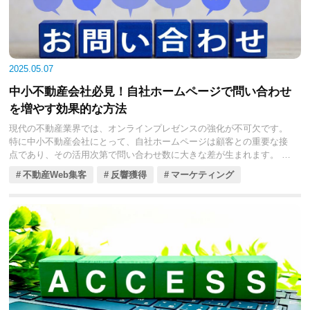
2025.05.07
中小不動産会社必見！自社ホームページで問い合わせ
を増やす効果的な方法
現代の不動産業界では、オンラインプレゼンスの強化が不可欠です。
特に中小不動産会社にとって、自社ホームページは顧客との重要な接
点であり、その活用次第で問い合わせ数に大きな差が生まれます。
しかし、多くの企業がホームページを持ちながらも、効果的な運用方
不動産Web集客
反響獲得
マーケティング
法を模索しているのが現状です。「どのようにすれば問い合わせが増
えるのか？」と頭を悩ませている担当者も少なくありません。
今回の記事では、自社ホームページを活用して問い合わせを増やすた
めの具体的な方法にフォーカスします。ユーザーに信頼感を与える情
報発信から、ユーザビリティの向上、SEO対策、SNSや口コミの活用
まで、実践的な施策を見ていきましょう。