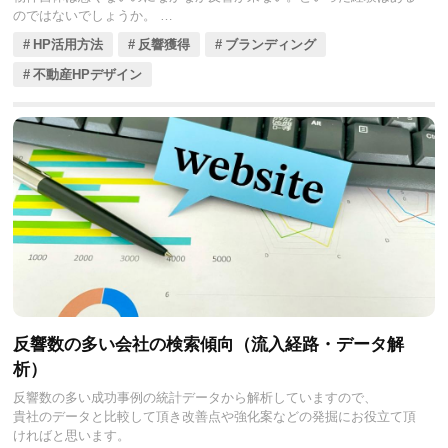
のではないでしょうか。
ポータルサイトでは同じ物件を掲載していても会社によって反響が偏
HP活用方法
反響獲得
ブランディング
る事もあります。
もちろんオプション等で露出が増えているなどの理由もあるかもしれ
不動産HPデザイン
ませんが、
いくらオプションや広告で人を集めても商品が魅力的に映らなければ
反響に至り辛いのが現状です。
そこで今回は反響を呼ぶための物件写真の撮影で押さえておくべき撮
影のコツやポイントをご紹介します。
反響数の多い会社の検索傾向（流入経路・データ解
析）
反響数の多い成功事例の統計データから解析していますので、
貴社のデータと比較して頂き改善点や強化案などの発掘にお役立て頂
ければと思います。