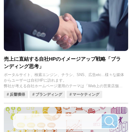
売上に直結する自社HPのイメージアップ戦略「ブラ
ンディング思考」
ポータルサイト、検索エンジン、チラシ、SNS、広告etc...様々な媒体
からユーザーは自社HPに訪れます。
弊社が考える自社ホームページ運用のテーマは「Web上の営業店舗と
して自社HPを活用（経営）」してもらう事です。
反響獲得
ブランディング
マーケティング