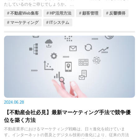
たしているのをご存じでしょうか。
今回の記事では、不動産会社がLINEをビジネスにどのように活用でき
不動産Web集客
HP活用方法
顧客管理
反響獲得
るのか、その具体的な方法や事例をご紹介します。
LINE公式アカウントの基本機能を活用したメッセージ配信やリッチメ
マーケティング
ITシステム
ニュー、クーポンの利用方法から、顧客管理、予約受付の自動化、プ
ロモーション活動に至るまで、幅広い活用方法を理解しましょう。
また、LINEを通じてDXを推進するための具体的な手法にも触れ、競争
力強化のヒントを提供します。不動産会社の運営に携わるみなさんに
とって、LINEを最大限に活用し、顧客満足度の向上と業務効率化を実
現するための参考となるでしょう。
2024.06.28
【不動産会社必見】最新マーケティング手法で競争優
位を築く方法
不動産業界におけるマーケティング戦略は、日々進化を続けていま
す。インターネットの普及とデジタル技術の進化により、従来の方法