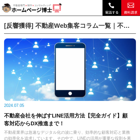
反響獲得｜不動産Web集客コラム一覧｜不動産ホームページ制作、不動産SEOは博士ドットコム|
不動産ホームページ制作TOP
不動産Web集客コラムトップ
不動産Web集客コ
[反響獲得] 不動産Web集客コラム一覧｜不動産ホームページ制作、不動産SEOは博士ドットコム
2024.07.05
不動産会社を伸ばすLINE活用方法【完全ガイド】顧
客対応からDX推進まで！
不動産業界は急速なデジタル化の波に乗り、効率的な顧客対応と業務
の効率化を追求しています。その中で、LINEの活用が重要な役割を果