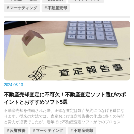
があるサイトでなければなりません。一般ユーザーに対するメリット
や強みが、不動産者にとっては提携先に選ぶ理由となるでしょう。
マーケティング
不動産売却
今回の記事では、不動産会社にとっての提携先としての不動産売却査
定サイト選びのポイントと、提携先としておすすめの不動産売却査定
サイト10選をご紹介します。不動産会社の営業に携わるみなさんは、
提携先選定の参考としてください。
2024.06.13
不動産売却査定に不可欠！不動産査定ソフト選びのポ
イントとおすすめソフト5選
不動産売却を依頼された際、正確な査定は媒介契約につなげる鍵にな
ります。従来の方法では、査定および査定報告書の作成に多くの時間
と労力が必要でしたが、近年では不動産査定ソフトがそのプロセスを
劇的に効率化しています。
反響獲得
マーケティング
不動産売却
今回の記事では、不動産査定ソフトの重要性と、選び方のポイントに