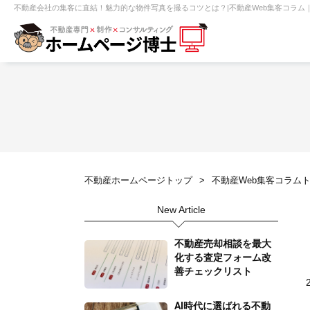
不動産会社の集客に直結！魅力的な物件写真を撮るコツとは？|不動産Web集客コラム
【売買】機能一覧
ホームページ無料診断
【売却】機能一覧
クイックホー
不動産売買
不動産賃貸
不動
不動産ホームページトップ
不動産Web集客コラム
センチュリー21
ピタットハウス
New Article
賃貸管理オーナー向け
建築請負・中