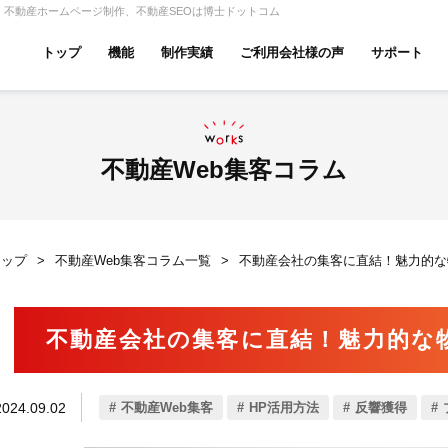
｜不動産ホームページ制作、不動産SEOは博士ドットコム
トップ
機能
制作実績
ご利用会社様の声
サポート
ムページ無料診断
【賃貸】機能一覧
産投資・収益物件
建築・リフォーム
テナント
不動産Web集客コラム
トップ
不動産Web集客コラム一覧
不動産会社の集客に直結！魅力的な
アパマンショップ
LIXIL不動産ショップ
ハウ
不動産会社の集客に直結！魅力的な
古リノベ
総合コーポレート
2024.09.02
不動産Web集客
HP活用方法
反響獲得