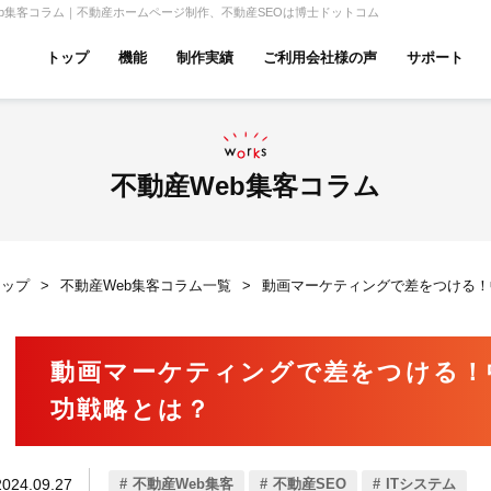
b集客コラム｜不動産ホームページ制作、不動産SEOは博士ドットコム
トップ
機能
制作実績
ご利用会社様の声
サポート
ムページ無料診断
【賃貸】機能一覧
産投資・収益物件
建築・リフォーム
テナント
不動産Web集客コラム
トップ
不動産Web集客コラム一覧
動画マーケティングで差をつける！
アパマンショップ
LIXIL不動産ショップ
ハウ
動画マーケティングで差をつける！
功戦略とは？
古リノベ
総合コーポレート
2024.09.27
不動産Web集客
不動産SEO
ITシステム