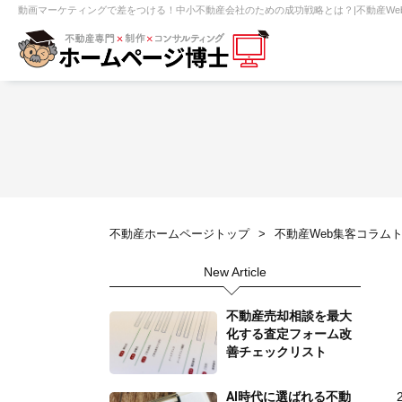
動画マーケティングで差をつける！中小不動産会社のための成功戦略とは？|不動産We
【売買】機能一覧
ホームページ無料診断
【売却】機能一覧
クイックホー
不動産売買
不動産賃貸
不動
不動産ホームページトップ
不動産Web集客コラム
センチュリー21
ピタットハウス
New Article
賃貸管理オーナー向け
建築請負・中