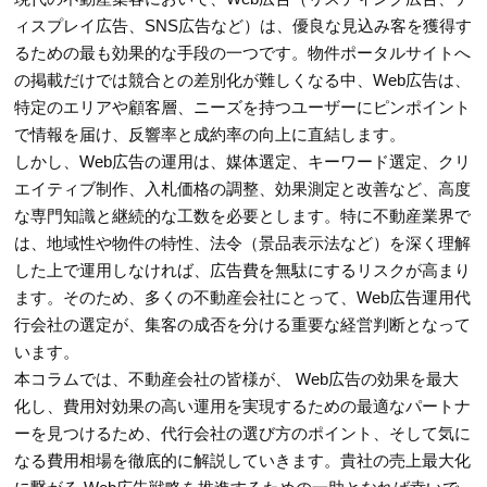
ィスプレイ広告、SNS広告など）は、優良な見込み客を獲得す
るための最も効果的な手段の一つです。物件ポータルサイトへ
の掲載だけでは競合との差別化が難しくなる中、Web広告は、
特定のエリアや顧客層、ニーズを持つユーザーにピンポイント
で情報を届け、反響率と成約率の向上に直結します。
しかし、Web広告の運用は、媒体選定、キーワード選定、クリ
エイティブ制作、入札価格の調整、効果測定と改善など、高度
な専門知識と継続的な工数を必要とします。特に不動産業界で
は、地域性や物件の特性、法令（景品表示法など）を深く理解
した上で運用しなければ、広告費を無駄にするリスクが高まり
ます。そのため、多くの不動産会社にとって、Web広告運用代
行会社の選定が、集客の成否を分ける重要な経営判断となって
います。
本コラムでは、不動産会社の皆様が、 Web広告の効果を最大
化し、費用対効果の高い運用を実現するための最適なパートナ
ーを見つけるため、代行会社の選び方のポイント、そして気に
なる費用相場を徹底的に解説していきます。貴社の売上最大化