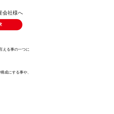
産会社様へ
求
言える事の一つに
P構成にする事や、
。