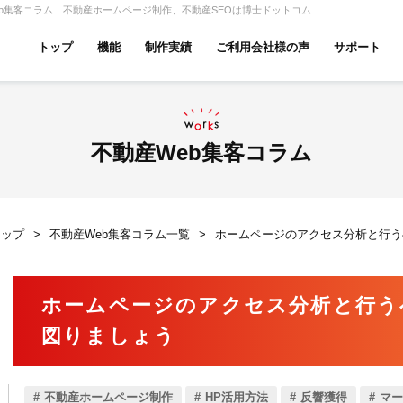
b集客コラム｜不動産ホームページ制作、不動産SEOは博士ドットコム
トップ
機能
制作実績
ご利用会社様の声
サポート
ムページ無料診断
【賃貸】機能一覧
産投資・収益物件
建築・リフォーム
テナント
不動産Web集客コラム
トップ
不動産Web集客コラム一覧
ホームページのアクセス分析と行う
アパマンショップ
LIXIL不動産ショップ
ハウ
ホームページのアクセス分析と行う
図りましょう
古リノベ
総合コーポレート
不動産ホームページ制作
HP活用方法
反響獲得
マー