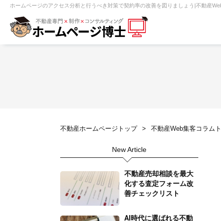
ホームページのアクセス分析と行うべき対策で契約率の改善を図りましょう|不動産We
【売買】機能一覧
ホームページ無料診断
【売却】機能一覧
クイックホー
不動産売買
不動産賃貸
不動
不動産ホームページトップ
不動産Web集客コラム
センチュリー21
ピタットハウス
New Article
賃貸管理オーナー向け
建築請負・中