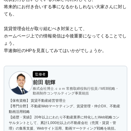
将来的にお付き合いする事になるかもしれない大家さんに対し
ても、
賃貸管理会社が取り組むべき対策として、
ホームページ上での情報発信は今後重要になってくることでし
ょう。
早速御社のHPを見直してみてはいかがでしょうか。
監修者
前田 朝輝
株式会社博士.ｃｏｍ 常務取締役執行役員 / WEB戦略・
動画制作コンサルティング事業統括
【保有資格】 賃貸不動産経営管理士
【専門分野】 不動産Webマーケティング、賃貸管理・仲介DX、不動産
動画活用戦略
【経歴・実績】 20年以上にわたり不動産業界に特化したWeb戦略コン
サルタントとして、累計1,000社以上の不動産会社（売買・賃貸・管
理）の集客支援、Webサイト活用、動画マーケティング戦略を統括。