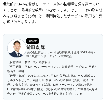
継続的にQ&Aを蓄積し、サイト全体の情報量と質を高めてい
くことが、長期的な成果につながります。そして、その取り組
みを加速させるためには、専門特化したサービスの活用も重要
な選択肢となります。
監修者
前田 朝輝
株式会社博士.ｃｏｍ 常務取締役執行役員 / WEB戦略・
動画制作コンサルティング事業統括
【保有資格】 賃貸不動産経営管理士
【専門分野】 不動産Webマーケティング、賃貸管理・仲介DX、不動産
動画活用戦略
【経歴・実績】 20年以上にわたり不動産業界に特化したWeb戦略コン
サルタントとして、累計1,000社以上の不動産会社（売買・賃貸・管
理）の集客支援、Webサイト活用、動画マーケティング戦略を統括。
IT（情報科学）の専門知識と「賃貸不動産経営管理士」の実務視点を融
合させ、不動産企業のDX・Web集客最大化を支援している。