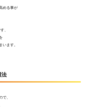
高める事が
です、
を
まいます。
用法
ので、
、