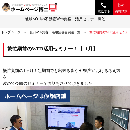
繁忙期前のWEB活用セミナー！【11月】に行われたセミナー実績｜不動産 ホームページ制作・動画作成やSEOは『ホームページ博士』(博士.com)
個別Web集客・活用勉強会実績
地域NO.1の不動産Web集客・活用セミナー開催
トップページ
個別Web集客・活用勉強会実績一覧
繁忙期前のWEB活用セミナ
繁忙期前のWEB活用セミナー！【11月】
繁忙期前の1ヶ月！短期間でも出来る事やHP集客における考え方
を、
改めて今回のセミナーでお話をさせて頂きました