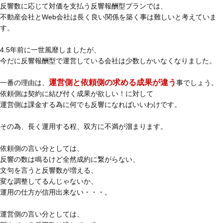
反響数に応じて対価を支払う反響報酬型プランでは、
不動産会社とWeb会社は長く良い関係を築く事は難しいと考えていま
す。
4.5年前に一世風靡しましたが、
今だに反響報酬型で運営している会社は少数しかいなくなりました。
運営側と依頼側の求める成果が違う
一番の理由は、
事でしょう。
依頼側は契約に結び付く成果が欲しい！に対して
運営側は課金する為に何でも反響になればいいわけです。
その為、長く運用する程、双方に不満が溜まります。
依頼側の言い分としては、
反響の数は鳴るけど全然成約に繋がらない、
文句を言うと反響数が増える、
変な調整してるんじゃないか、
運用の仕方が信用出来ない・・・。
運営側の言い分としては、