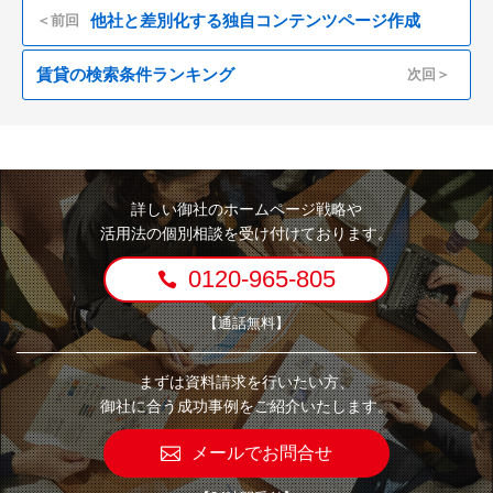
他社と差別化する独自コンテンツページ作成
＜前回
賃貸の検索条件ランキング
次回＞
詳しい御社のホームページ戦略や
活用法の個別相談を受け付けております。
0120-965-805
【通話無料】
まずは資料請求を行いたい方、
御社に合う成功事例をご紹介いたします。
メールでお問合せ