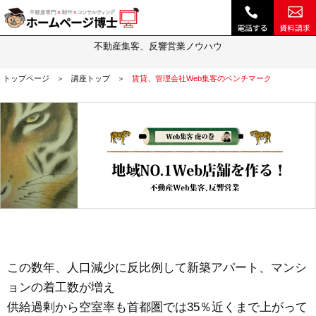
賃貸、管理会社Web集客のベンチマーク｜不動産 ホームページ制作・動画作成やSEOは『ホームページ博士』(博士.com)
Web集客虎の巻
不動産集客、反響営業ノウハウ
トップページ
講座トップ
賃貸、管理会社Web集客のベンチマーク
この数年、人口減少に反比例して新築アパート、マンシ
ョンの着工数が増え
供給過剰から空室率も首都圏では35％近くまで上がって