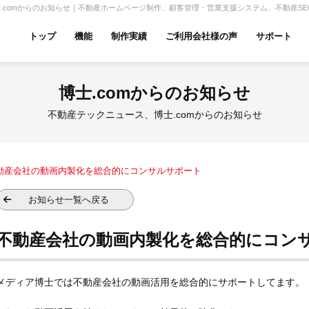
comからのお知らせ｜不動産ホームページ制作、顧客管理・営業支援システム、不動産SE
トップ
機能
制作実績
ご利用会社様の声
サポート
ムページ無料診断
【賃貸】機能一覧
博士.comからのお知らせ
産投資・収益物件
建築・リフォーム
テナント
不動産テックニュース、博士.comからのお知らせ
動産会社の動画内製化を総合的にコンサルサポート
アパマンショップ
LIXIL不動産ショップ
ハウ
お知らせ一覧へ戻る
不動産会社の動画内製化を総合的にコン
古リノベ
総合コーポレート
メディア博士では不動産会社の動画活用を総合的にサポートしてます。