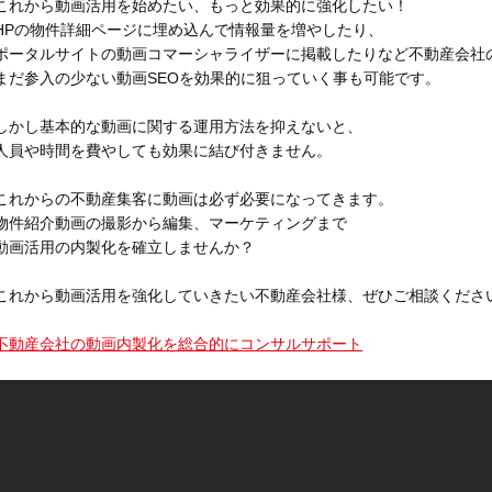
これから動画活用を始めたい、もっと効果的に強化したい！
HPの物件詳細ページに埋め込んで情報量を増やしたり、
ポータルサイトの動画コマーシャライザーに掲載したりなど不動産会社
制作事例
まだ参入の少ない動画SEOを効果的に狙っていく事も可能です。
しかし基本的な動画に関する運用方法を抑えないと、
人員や時間を費やしても効果に結び付きません。
これからの不動産集客に動画は必ず必要になってきます。
物件紹介動画の撮影から編集、マーケティングまで
動画活用の内製化を確立しませんか？
これから動画活用を強化していきたい不動産会社様、ぜひご相談くださ
不動産会社の動画内製化を総合的にコンサルサポート