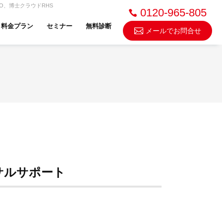
O、博士クラウドRHS
0120-965-805
料金プラン
セミナー
無料診断
メールでお問合せ
不動産売却・買取
スドゥ
サルサポート