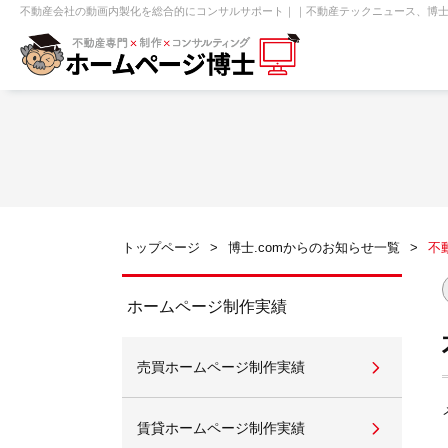
不動産会社の動画内製化を総合的にコンサルサポート｜｜不動産テックニュース、博士.
【売買】機能一覧
ホームページ無料診断
【売却】機能一覧
クイックホー
不動産売買
不動産賃貸
不動
トップページ
博士.comからのお知らせ一覧
不
センチュリー21
ピタットハウス
ホームページ制作実績
売買ホームページ制作実績
賃貸管理オーナー向け
建築請負・中
賃貸ホームページ制作実績