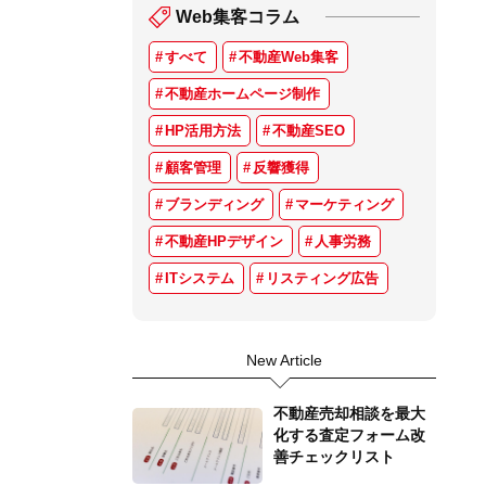
Web集客コラム
すべて
不動産Web集客
不動産ホームページ制作
HP活用方法
不動産SEO
顧客管理
反響獲得
ブランディング
マーケティング
不動産HPデザイン
人事労務
ITシステム
リスティング広告
New Article