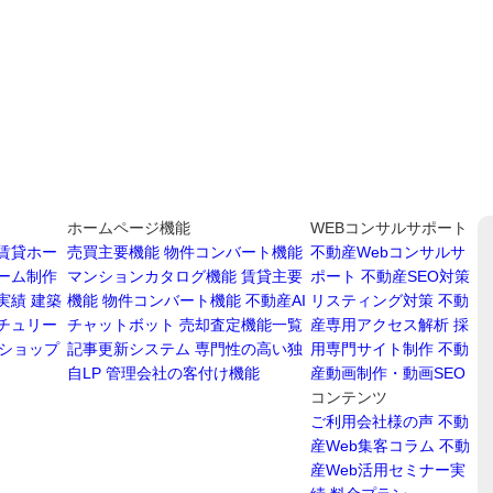
ホームページ機能
WEBコンサルサポート
賃貸ホー
売買主要機能
物件コンバート機能
不動産Webコンサルサ
ーム制作
マンションカタログ機能
賃貸主要
ポート
不動産SEO対策
実績
建築
機能
物件コンバート機能
不動産AI
リスティング対策
不動
チュリー
チャットボット
売却査定機能一覧
産専用アクセス解析
採
ショップ
記事更新システム
専門性の高い独
用専門サイト制作
不動
自LP
管理会社の客付け機能
産動画制作・動画SEO
コンテンツ
ご利用会社様の声
不動
産Web集客コラム
不動
産Web活用セミナー実