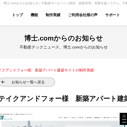
博士.comからのお知らせ｜不動産ホームページ制作、顧客管理・営業支援システム、不動
トップ
機能
制作実績
ご利用会社様の声
サポート
ムページ無料診断
【賃貸】機能一覧
博士.comからのお知らせ
産投資・収益物件
建築・リフォーム
テナント
不動産テックニュース、博士.comからのお知らせ
イクアンドフォー様 新築アパート建築サイトの制作実績
アパマンショップ
LIXIL不動産ショップ
ハウ
お知らせ一覧へ戻る
テイクアンドフォー様 新築アパート建
古リノベ
総合コーポレート