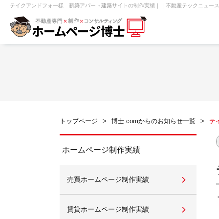
テイクアンドフォー様 新築アパート建築サイトの制作実績｜｜不動産テックニュース、
【売買】機能一覧
ホームページ無料診断
【売却】機能一覧
クイックホー
不動産売買
不動産賃貸
不動
トップページ
博士.comからのお知らせ一覧
テ
センチュリー21
ピタットハウス
ホームページ制作実績
売買ホームページ制作実績
賃貸管理オーナー向け
建築請負・中
賃貸ホームページ制作実績