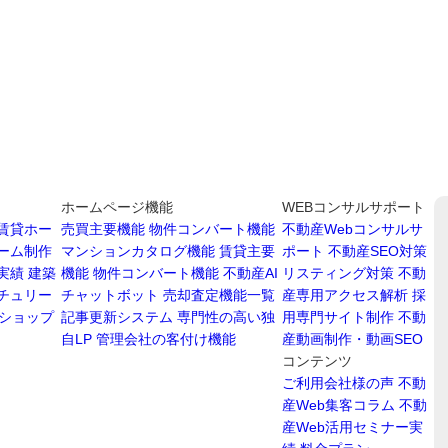
ホームページ機能
WEBコンサルサポート
賃貸ホー
売買主要機能
物件コンバート機能
不動産Webコンサルサ
ーム制作
マンションカタログ機能
賃貸主要
ポート
不動産SEO対策
実績
建築
機能
物件コンバート機能
不動産AI
リスティング対策
不動
チュリー
チャットボット
売却査定機能一覧
産専用アクセス解析
採
ショップ
記事更新システム
専門性の高い独
用専門サイト制作
不動
自LP
管理会社の客付け機能
産動画制作・動画SEO
コンテンツ
ご利用会社様の声
不動
産Web集客コラム
不動
産Web活用セミナー実