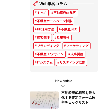
Web集客コラム
すべて
不動産Web集客
不動産ホームページ制作
HP活用方法
不動産SEO
顧客管理
反響獲得
ブランディング
マーケティング
不動産HPデザイン
人事労務
ITシステム
リスティング広告
New Article