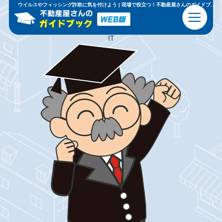
現場で
恥
を
か
か
な
い
ための
基礎知識
と
心得
ウイルスやフィッシング詐欺に気を付けよう | 現場で役立つ！不動産屋さんのガイドブック【WEB版】
ビジネスマナー
不動産の基本
IT