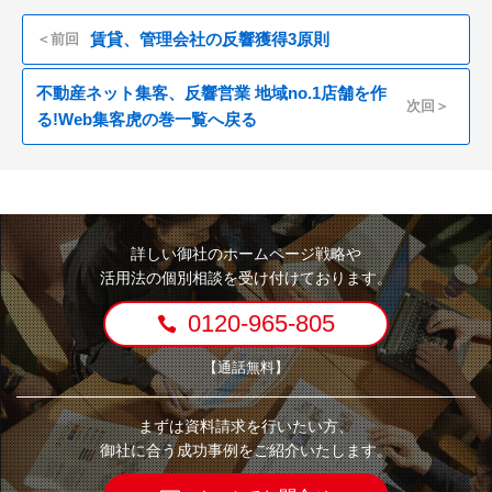
賃貸、管理会社の反響獲得3原則
＜前回
不動産ネット集客、反響営業 地域no.1店舗を作
次回＞
る!Web集客虎の巻一覧へ戻る
詳しい御社のホームページ戦略や
活用法の個別相談を受け付けております。
0120-965-805
【通話無料】
まずは資料請求を行いたい方、
御社に合う成功事例をご紹介いたします。