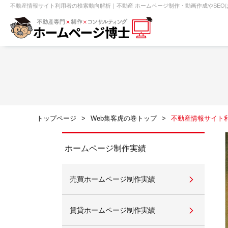
不動産情報サイト利用者の検索動向解析｜不動産 ホームページ制作・動画作成やSEOは『
【売買】機能一覧
ホームページ無料診断
【売却】機能一覧
クイックホー
不動産売買
不動産賃貸
不動
トップページ
Web集客虎の巻トップ
不動産情報サイト
センチュリー21
ピタットハウス
ホームページ制作実績
売買ホームページ制作実績
賃貸管理オーナー向け
建築請負・中
賃貸ホームページ制作実績