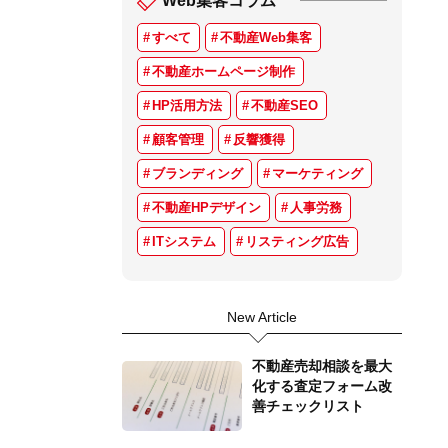
Web集客コラム
すべて
不動産Web集客
不動産ホームページ制作
HP活用方法
不動産SEO
顧客管理
反響獲得
ブランディング
マーケティング
不動産HPデザイン
人事労務
ITシステム
リスティング広告
New Article