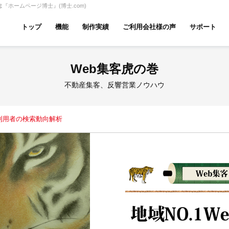
ホームページ博士』(博士.com)
トップ
機能
制作実績
ご利用会社様の声
サポート
ムページ無料診断
【賃貸】機能一覧
Web集客虎の巻
産投資・収益物件
建築・リフォーム
テナント
不動産集客、反響営業ノウハウ
利用者の検索動向解析
アパマンショップ
LIXIL不動産ショップ
ハウ
古リノベ
総合コーポレート