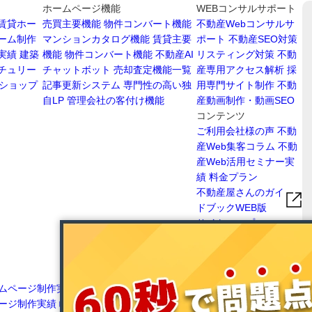
ホームページ機能
WEBコンサルサポート
賃貸ホー
売買主要機能
物件コンバート機能
不動産Webコンサルサ
ーム制作
マンションカタログ機能
賃貸主要
ポート
不動産SEO対策
実績
建築
機能
物件コンバート機能
不動産AI
リスティング対策
不動
チュリー
チャットボット
売却査定機能一覧
産専用アクセス解析
採
ショップ
記事更新システム
専門性の高い独
用専門サイト制作
不動
自LP
管理会社の客付け機能
産動画制作・動画SEO
コンテンツ
ご利用会社様の声
不動
産Web集客コラム
不動
産Web活用セミナー実
績
料金プラン
不動産屋さんのガイ
ドブックWEB版
サイトマップ
ムページ制作実績
愛知
愛媛県不動産ホームページ制作実績
高知県不
ージ制作実績
岐阜県不
動産ホームページ制作実績
広島県不動産ホー