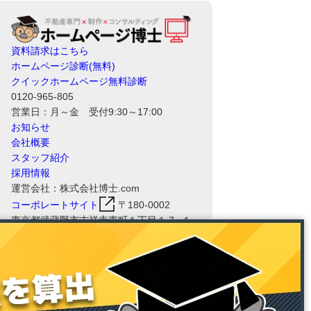
資料請求はこちら
ホームページ診断(無料)
クイックホームページ無料診断
0120-965-805
営業日：月～金 受付9:30～17:00
お知らせ
会社概要
スタッフ紹介
採用情報
運営会社：株式会社博士.com
コーポレートサイト
〒180-0002
東京都武蔵野市吉祥寺東町１丁目１７−１
８ 三角ビル 2F
ホームページ博士RHSの運営会社である
株式会社博士.comは、情報セキュリティ
マネジメントシステム（ISMS）の国際規
格「ISO/IEC 27001:2022（JIS Q