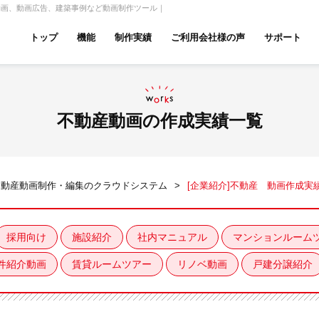
動画、動画広告、建築事例など動画制作ツール｜
トップ
機能
制作実績
ご利用会社様の声
サポート
ムページ無料診断
【賃貸】機能一覧
産投資・収益物件
建築・リフォーム
テナント
不動産動画の作成実績一覧
不動産動画制作・編集のクラウドシステム
[企業紹介]不動産 動画作成実
アパマンショップ
LIXIL不動産ショップ
ハウ
採用向け
施設紹介
社内マニュアル
マンションルーム
件紹介動画
賃貸ルームツアー
リノベ動画
戸建分譲紹介
古リノベ
総合コーポレート