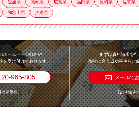
愛媛県
高知県
広島県
福岡県
長崎県
佐賀県
和歌山県
沖縄県
のホームページ戦略や
まずは資料請求を行
談を受け付けております。
御社に合う成功事例をご
120-965-805
メールで
【通話無料】
【24時間受