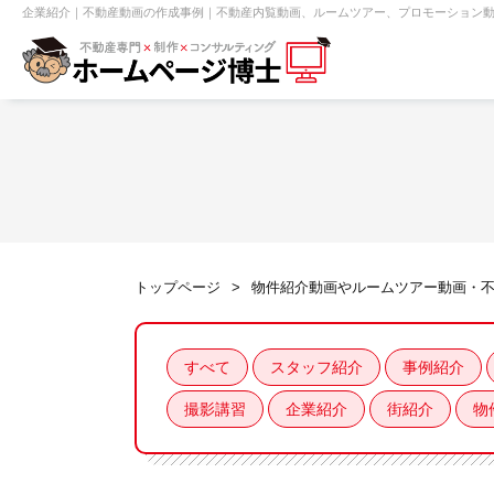
企業紹介｜不動産動画の作成事例｜不動産内覧動画、ルームツアー、プロモーション
【売買】機能一覧
ホームページ無料診断
【売却】機能一覧
クイックホー
不動産売買
不動産賃貸
不動
トップページ
物件紹介動画やルームツアー動画・
センチュリー21
ピタットハウス
すべて
スタッフ紹介
事例紹介
撮影講習
企業紹介
街紹介
物
賃貸管理オーナー向け
建築請負・中