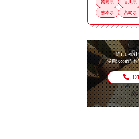
徳島県
香川県
熊本県
宮崎県
詳しい御社
活用法の個別相
0