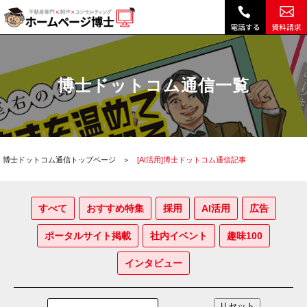
AI活用｜博士ドットコム通信記事|
博士ドットコム通信一覧
博士ドットコム通信トップページ
[AI活用]博士ドットコム通信記事
すべて
おすすめ特集
採用
AI活用
広告
ポータルサイト掲載
社内イベント
趣味100
インタビュー
リセット