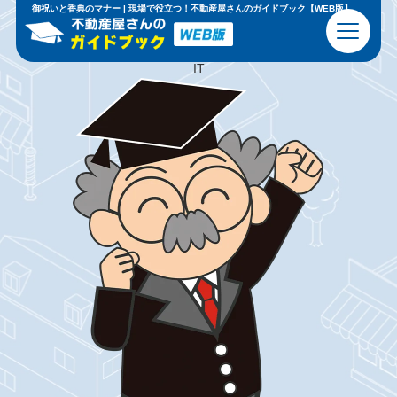
現場で
恥
を
か
か
な
い
ための
基礎知識
と
心得
御祝いと香典のマナー | 現場で役立つ！不動産屋さんのガイドブック【WEB版】
ビジネスマナー
不動産の基本
IT