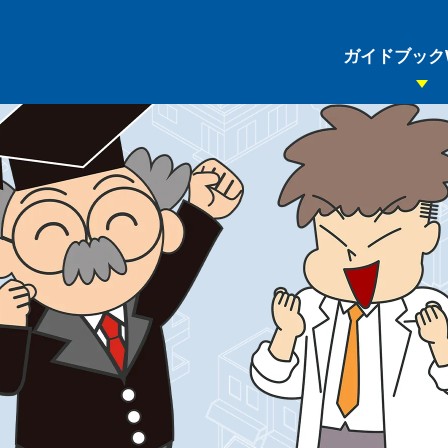
現場で
恥
を
か
か
な
い
ための
基礎知識
と
心得
ビジネスマナー
不動産の基本
ガイドブック
IT
不動産業務の
不動産について-
不動産について-
ビジネスマ
ホームページ
WEB知