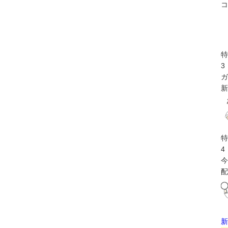
コ
特
3
ガ
新
特
4
今
配
新