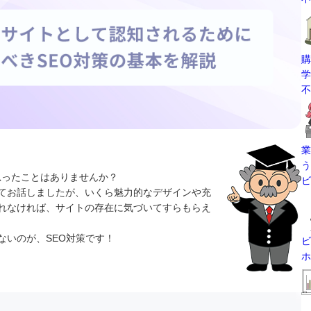
購
学
不
業
う
と思ったことはありませんか？
ビ
てお話しましたが、いくら魅力的なデザインや充
れなければ、サイトの存在に気づいてすらもらえ
ないのが、SEO対策です！
ビ
ホ