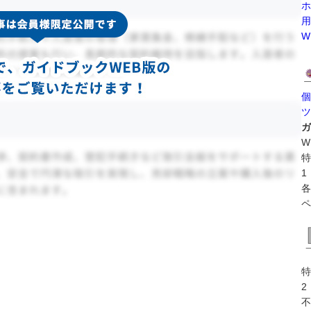
ホ
用
W
個
ツ
ガ
W
特
1
各
ペ
特
2
不