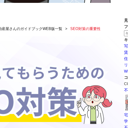
見
フ
動産屋さんのガイドブックWEB版一覧
SEO対策の重要性
キ
写
賃
住
リ
W
コ
C
不
宅
学
不