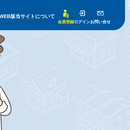
WEB版
当サイトについて
会員登録
ログイン
お問い合せ
基礎知識
売買編-
賃貸編-
ナー
について
識