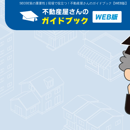
SEO対策の重要性 | 現場で役立つ！不動産屋さんのガイドブック【WEB版】