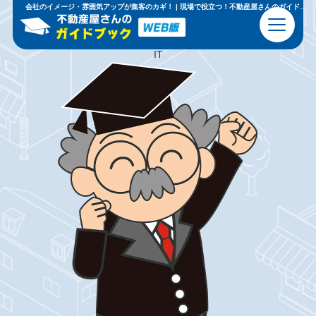
現場で
恥
を
か
か
な
い
ための
基礎知識
と
心得
会社のイメージ・雰囲気アップが集客のカギ！ | 現場で役立つ！不動産屋さんのガイドブック【WEB版】
ビジネスマナー
不動産の基本
IT