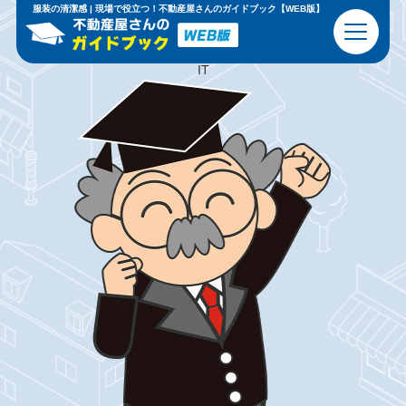
現場で
恥
を
か
か
な
い
ための
基礎知識
と
心得
服装の清潔感 | 現場で役立つ！不動産屋さんのガイドブック【WEB版】
ビジネスマナー
不動産の基本
IT