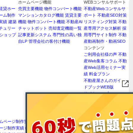
ホームページ機能
WEBコンサルサポート
賃貸ホー
売買主要機能
物件コンバート機能
不動産Webコンサルサ
ーム制作
マンションカタログ機能
賃貸主要
ポート
不動産SEO対策
実績
建築
機能
物件コンバート機能
不動産AI
リスティング対策
不動
チュリー
チャットボット
売却査定機能一覧
産専用アクセス解析
採
ショップ
記事更新システム
専門性の高い独
用専門サイト制作
不動
自LP
管理会社の客付け機能
産動画制作・動画SEO
コンテンツ
ご利用会社様の声
不動
産Web集客コラム
不動
産Web活用セミナー実
績
料金プラン
不動産屋さんのガイ
ドブックWEB版
サイトマップ
ムページ制作実績
愛知
愛媛県不動産ホームページ制作実績
高知県不
ージ制作実績
岐阜県不
動産ホームページ制作実績
広島県不動産ホー