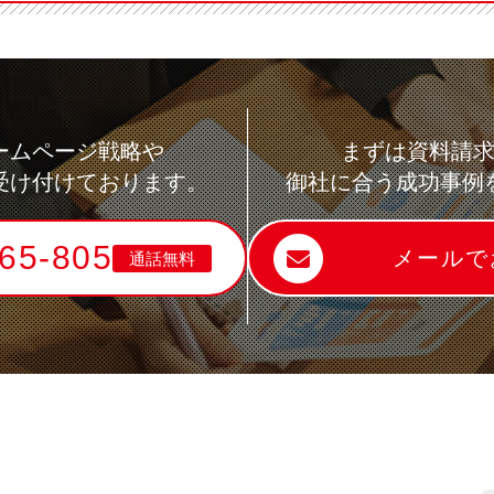
ームページ戦略や
まずは資料請
受け付けております。
御社に合う成功事例
65-805
メールで
通話無料