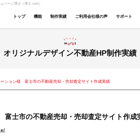
ページ博士（博士.com）
トップ
機能
制作実績
ご利用会社様の声
サポート
ムページ無料診断
【賃貸】機能一覧
産投資・収益物件
建築・リフォーム
テナント
オリジナルデザイン不動産HP制作実績
ケーション様 富士市の不動産売却・売却査定サイト作成実績
アパマンショップ
LIXIL不動産ショップ
ハウ
 富士市の不動産売却・売却査定サイト作成
古リノベ
総合コーポレート
le/