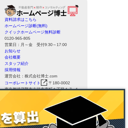
資料請求はこちら
ホームページ診断(無料)
クイックホームページ無料診断
0120-965-805
営業日：月～金 受付9:30～17:00
お知らせ
会社概要
スタッフ紹介
採用情報
運営会社：株式会社博士.com
コーポレートサイト
〒180-0002
東京都武蔵野市吉祥寺東町１丁目１７−１
８ 三角ビル 2F
ホームページ博士RHSの運営会社である
株式会社博士.comは、情報セキュリティ
マネジメントシステム（ISMS）の国際規
格「ISO/IEC 27001:2022（JIS Q
27001:2023）」および、品質マネジメン