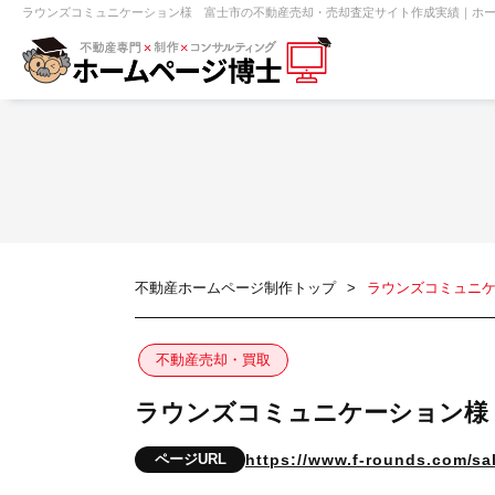
ラウンズコミュニケーション様 富士市の不動産売却・売却査定サイト作成実績｜ホーム
【売買】機能一覧
ホームページ無料診断
【売却】機能一覧
クイックホー
不動産売買
不動産賃貸
不動
不動産ホームページ制作トップ
ラウンズコミュニ
センチュリー21
ピタットハウス
不動産売却・買取
ラウンズコミュニケーション様
賃貸管理オーナー向け
建築請負・中
ページURL
https://www.f-rounds.com/sa