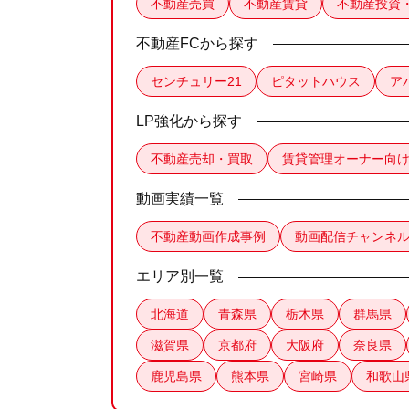
不動産売買
不動産賃貸
不動産投資
不動産FCから探す
センチュリー21
ピタットハウス
ア
LP強化から探す
不動産売却・買取
賃貸管理オーナー向
動画実績一覧
不動産動画作成事例
動画配信チャンネ
エリア別一覧
北海道
青森県
栃木県
群馬県
滋賀県
京都府
大阪府
奈良県
鹿児島県
熊本県
宮崎県
和歌山