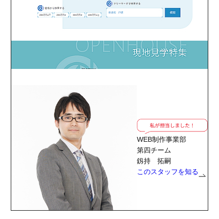
WEB制作事業部
第四チーム
釼持 拓嗣
このスタッフを知る