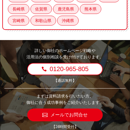
長崎県
佐賀県
鹿児島県
熊本県
宮崎県
和歌山県
沖縄県
詳しい御社のホームページ戦略や
活用法の個別相談を受け付けております。
0120-965-805
【通話無料】
まずは資料請求を行いたい方、
御社に合う成功事例をご紹介いたします。
メールでお問合せ
【24時間受付】