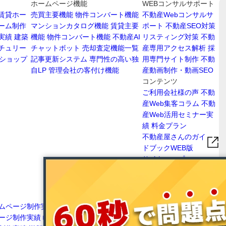
ホームページ機能
WEBコンサルサポート
賃貸ホー
売買主要機能
物件コンバート機能
不動産Webコンサルサ
ーム制作
マンションカタログ機能
賃貸主要
ポート
不動産SEO対策
実績
建築
機能
物件コンバート機能
不動産AI
リスティング対策
不動
チュリー
チャットボット
売却査定機能一覧
産専用アクセス解析
採
ショップ
記事更新システム
専門性の高い独
用専門サイト制作
不動
自LP
管理会社の客付け機能
産動画制作・動画SEO
コンテンツ
ご利用会社様の声
不動
産Web集客コラム
不動
産Web活用セミナー実
績
料金プラン
不動産屋さんのガイ
ドブックWEB版
サイトマップ
ムページ制作実績
愛知
愛媛県不動産ホームページ制作実績
高知県不
ージ制作実績
岐阜県不
動産ホームページ制作実績
広島県不動産ホー