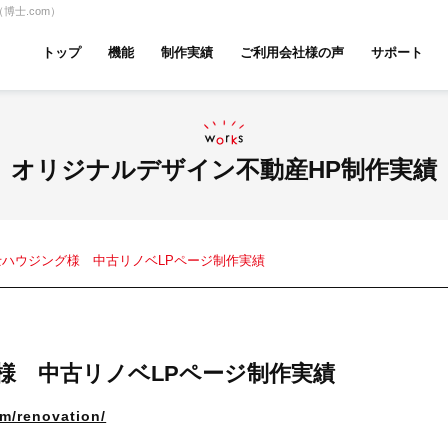
士.com）
トップ
機能
制作実績
ご利用会社様の声
サポート
ムページ無料診断
【賃貸】機能一覧
産投資・収益物件
建築・リフォーム
テナント
オリジナルデザイン不動産HP制作実績
士ハウジング様 中古リノベLPページ制作実績
アパマンショップ
LIXIL不動産ショップ
ハウ
様 中古リノベLPページ制作実績
古リノベ
総合コーポレート
m/renovation/