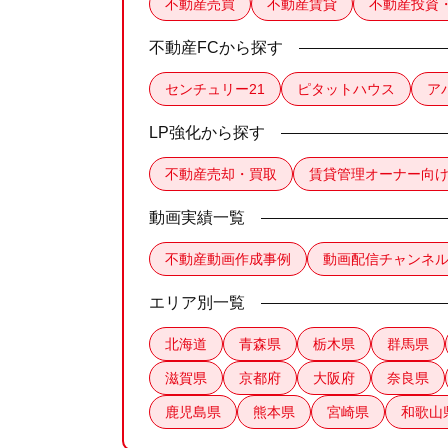
不動産売買
不動産賃貸
不動産投資
不動産FCから探す
センチュリー21
ピタットハウス
ア
LP強化から探す
不動産売却・買取
賃貸管理オーナー向
動画実績一覧
不動産動画作成事例
動画配信チャンネ
エリア別一覧
北海道
青森県
栃木県
群馬県
滋賀県
京都府
大阪府
奈良県
鹿児島県
熊本県
宮崎県
和歌山