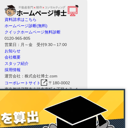
資料請求はこちら
ホームページ診断(無料)
クイックホームページ無料診断
0120-965-805
営業日：月～金 受付9:30～17:00
お知らせ
会社概要
スタッフ紹介
採用情報
運営会社：株式会社博士.com
コーポレートサイト
〒180-0002
東京都武蔵野市吉祥寺東町１丁目１７−１
８ 三角ビル 2F
ホームページ博士RHSの運営会社である
株式会社博士.comは、情報セキュリティ
マネジメントシステム（ISMS）の国際規
格「ISO/IEC 27001:2022（JIS Q
27001:2023）」および、品質マネジメン