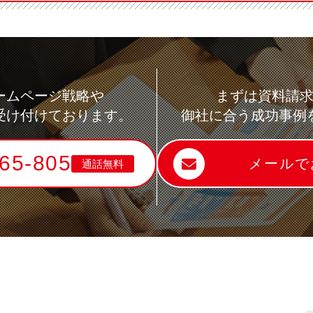
ームページ戦略や
まずは資料請
受け付けております。
御社に合う成功事例
65-805
メールで
通話無料