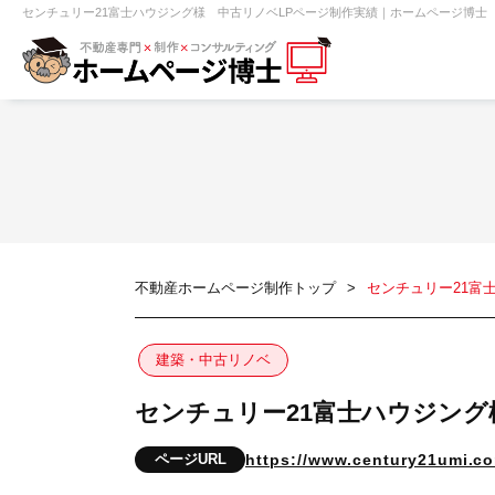
センチュリー21富士ハウジング様 中古リノベLPページ制作実績｜ホームページ博士（博
【売買】機能一覧
ホームページ無料診断
【売却】機能一覧
クイックホー
不動産売買
不動産賃貸
不動
不動産ホームページ制作トップ
センチュリー21富
センチュリー21
ピタットハウス
建築・中古リノベ
センチュリー21富士ハウジング
賃貸管理オーナー向け
建築請負・中
ページURL
https://www.century21umi.co