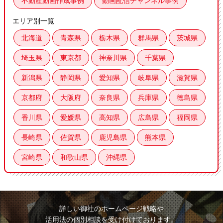
不動産動画作成事例
動画配信チャンネル事例
エリア別一覧
北海道
青森県
栃木県
群馬県
茨城県
埼玉県
東京都
神奈川県
千葉県
新潟県
静岡県
愛知県
岐阜県
滋賀県
京都府
大阪府
奈良県
兵庫県
徳島県
香川県
愛媛県
高知県
広島県
福岡県
長崎県
佐賀県
鹿児島県
熊本県
宮崎県
和歌山県
沖縄県
詳しい御社のホームページ戦略や
活用法の個別相談を受け付けております。