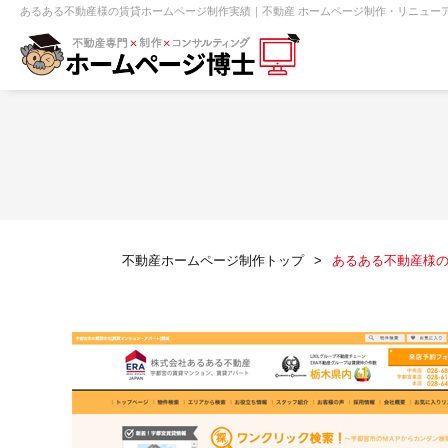
あるある不動産様の賃貸ホームページ制作実績｜不動産 ホームページ制作・リニューア
【売買】機能一覧
ホームページ無料診断
【売却】機能一覧
クイックホー
不動産売買
不動産賃貸
不動
不動産ホームページ制作トップ
あるある不動産様
センチュリー21
ピタットハウス
賃貸管理オーナー向け
建築請負・中