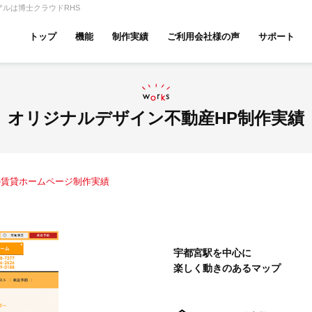
ルは博士クラウドRHS
トップ
機能
制作実績
ご利用会社様の声
サポート
ムページ無料診断
【賃貸】機能一覧
産投資・収益物件
建築・リフォーム
テナント
オリジナルデザイン不動産HP制作実績
の賃貸ホームページ制作実績
アパマンショップ
LIXIL不動産ショップ
ハウ
宇都宮駅を中心に
楽しく動きのあるマップ
古リノベ
総合コーポレート