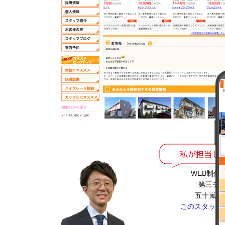
WEB制作
第三チ
五十嵐 
このスタッフ