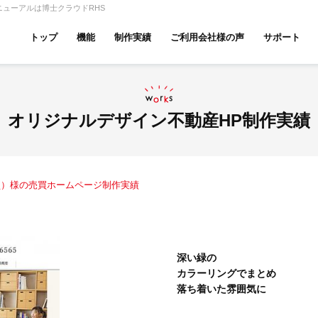
ューアルは博士クラウドRHS
トップ
機能
制作実績
ご利用会社様の声
サポート
ムページ無料診断
【賃貸】機能一覧
産投資・収益物件
建築・リフォーム
テナント
オリジナルデザイン不動産HP制作実績
買）様の売買ホームページ制作実績
アパマンショップ
LIXIL不動産ショップ
ハウ
深い緑の
カラーリングでまとめ
古リノベ
総合コーポレート
落ち着いた雰囲気に