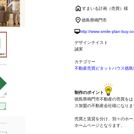
すまいる計画（売買）様
制作事例
徳島県鳴門市
http://www.smile-plan-buy.c
デザインテイスト
誠実
カテゴリー
不動産売買
ピタットハウス
徳島
制作のポイント
徳島県鳴門市不動産の売買をは
ス加盟の不動産会社様になりま
売買と賃貸を分け、別々のホー
ホームページとなります。