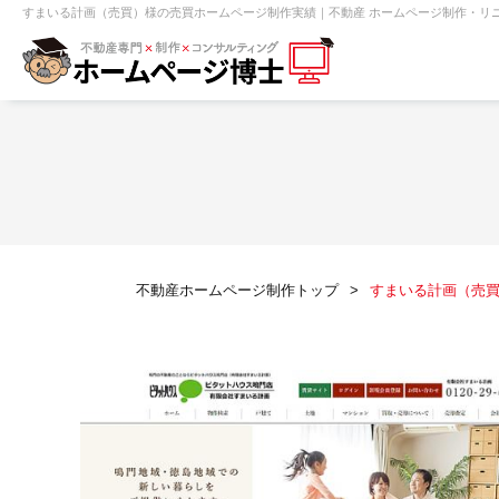
すまいる計画（売買）様の売買ホームページ制作実績｜不動産 ホームページ制作・リニ
【売買】機能一覧
ホームページ無料診断
【売却】機能一覧
クイックホー
不動産売買
不動産賃貸
不動
不動産ホームページ制作トップ
すまいる計画（売
センチュリー21
ピタットハウス
賃貸管理オーナー向け
建築請負・中