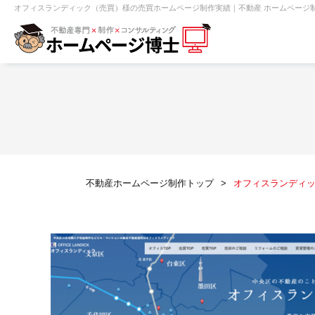
オフィスランディック（売買）様の売買ホームページ制作実績｜不動産 ホームページ制
【売買】機能一覧
ホームページ無料診断
【売却】機能一覧
クイックホー
不動産売買
不動産賃貸
不動
不動産ホームページ制作トップ
オフィスランディ
センチュリー21
ピタットハウス
賃貸管理オーナー向け
建築請負・中