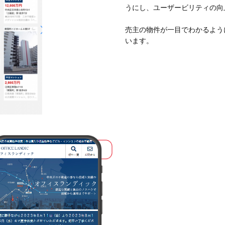
うにし、ユーザービリティの向
売主の物件が一目でわかるよう
います。
WEB制作事業部
第一チーム
柴山 颯
このスタッフを知る