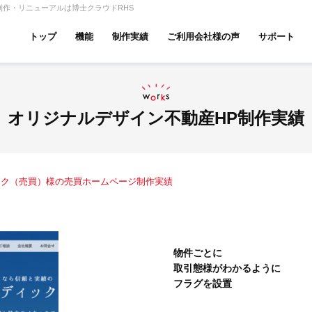
作・リニューアルは博士クラウドRHS
トップ
機能
制作実績
ご利用会社様の声
サポート
ムページ無料診断
【賃貸】機能一覧
産投資・収益物件
建築・リフォーム
テナント
オリジナルデザイン不動産HP制作実績
ック（売買）様の売買ホームページ制作実績
アパマンショップ
LIXIL不動産ショップ
ハウ
物件ごとに
取引態様がわかるように
古リノベ
総合コーポレート
フラグを設置