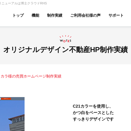
リニューアルは博士クラウドRHS
トップ
機能
制作実績
ご利用会社様の声
サポート
ムページ無料診断
【賃貸】機能一覧
産投資・収益物件
建築・リフォーム
テナント
オリジナルデザイン不動産HP制作実績
コカラ様の売買ホームページ制作実績
アパマンショップ
LIXIL不動産ショップ
ハウ
C21カラーを使用し、
かつ白をベースとした
古リノベ
総合コーポレート
すっきりデザインです