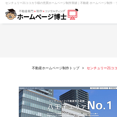
センチュリー21ココカラ様の売買ホームページ制作実績｜不動産 ホームページ制作・
【売買】機能一覧
ホームページ無料診断
【売却】機能一覧
クイックホー
不動産売買
不動産賃貸
不動
不動産ホームページ制作トップ
センチュリー21コ
センチュリー21
ピタットハウス
賃貸管理オーナー向け
建築請負・中