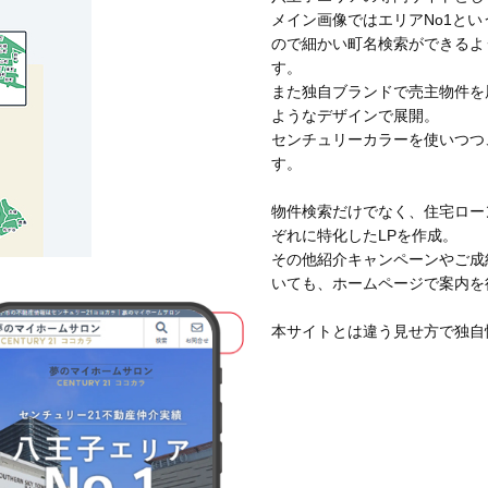
メイン画像ではエリアNo1と
ので細かい町名検索ができるよ
す。
また独自ブランドで売主物件を
ようなデザインで展開。
センチュリーカラーを使いつつ
す。
物件検索だけでなく、住宅ロー
ぞれに特化したLPを作成。
その他紹介キャンペーンやご成
いても、ホームページで案内を
本サイトとは違う見せ方で独自
WEB制作事業部
第四チーム
釼持 拓嗣
このスタッフを知る