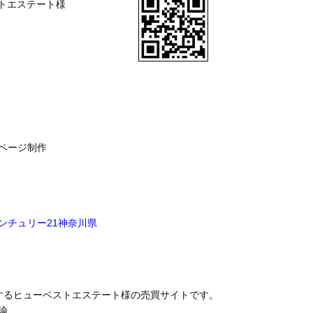
ストエステート様
ページ制作
ンチュリー21
神奈川県
するヒューベストエステート様の売買サイトです。
論、