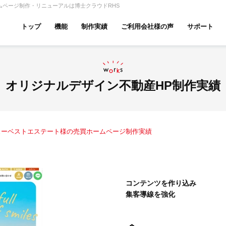
ムページ制作・リニューアルは博士クラウドRHS
トップ
機能
制作実績
ご利用会社様の声
サポート
ムページ無料診断
【賃貸】機能一覧
産投資・収益物件
建築・リフォーム
テナント
オリジナルデザイン不動産HP制作実績
ューベストエステート様の売買ホームページ制作実績
アパマンショップ
LIXIL不動産ショップ
ハウ
コンテンツを作り込み
集客導線を強化
古リノベ
総合コーポレート