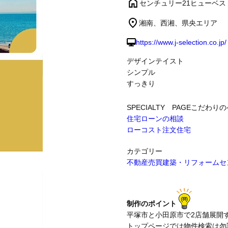
センチュリー21ヒューベ
湘南、西湘、県央エリア
制作事例
https://www.j-selection.co.jp/
デザインテイスト
シンプル
すっきり
SPECIALTY PAGE
こだわりの
住宅ローンの相談
ローコスト注文住宅
カテゴリー
不動産売買
建築・リフォーム
セ
制作のポイント
平塚市と小田原市で2店舗展開
トップページでは物件検索は勿