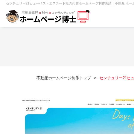
センチュリー21ヒューベストエステート様の売買ホームページ制作実績｜不動産 ホー
【売買】機能一覧
ホームページ無料診断
【売却】機能一覧
クイックホー
不動産売買
不動産賃貸
不動
不動産ホームページ制作トップ
センチュリー21ヒ
センチュリー21
ピタットハウス
賃貸管理オーナー向け
建築請負・中