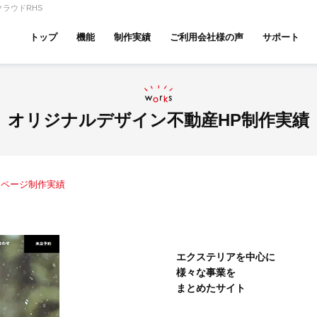
ラウドRHS
トップ
機能
制作実績
ご利用会社様の声
サポート
ムページ無料診断
【賃貸】機能一覧
産投資・収益物件
建築・リフォーム
テナント
オリジナルデザイン不動産HP制作実績
ムページ制作実績
アパマンショップ
LIXIL不動産ショップ
ハウ
エクステリアを中心に
様々な事業を
古リノベ
総合コーポレート
まとめたサイト