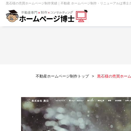
黒石様の売買ホームページ制作実績｜不動産 ホームページ制作・リニューアルは博士ク
【売買】機能一覧
ホームページ無料診断
【売却】機能一覧
クイックホー
不動産売買
不動産賃貸
不動
不動産ホームページ制作トップ
黒石様の売買ホー
センチュリー21
ピタットハウス
賃貸管理オーナー向け
建築請負・中