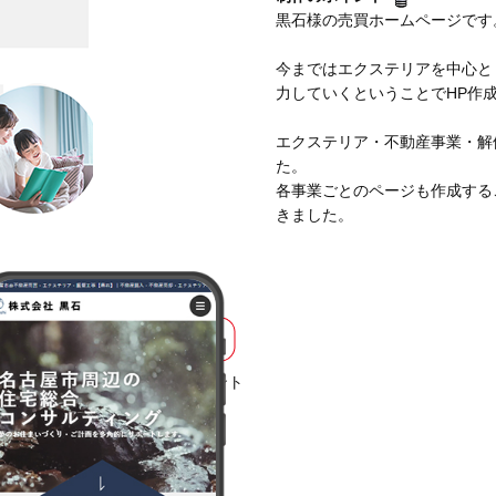
黒石様の売買ホームページです
今まではエクステリアを中心と
力していくということでHP作
エクステリア・不動産事業・解
た。
各事業ごとのページも作成する
きました。
EB制作事業部 第一コンサルタント
チーム
WEBデザイナー 主任
久保田 真由
このスタッフを知る