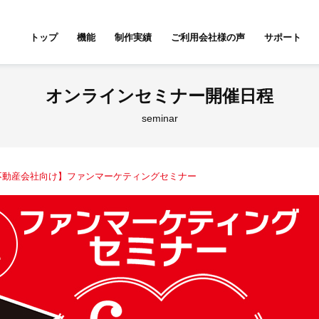
トップ
機能
制作実績
ご利用会社様の声
サポート
ムページ無料診断
【賃貸】機能一覧
オンラインセミナー開催日程
産投資・収益物件
建築・リフォーム
テナント
seminar
不動産会社向け】ファンマーケティングセミナー
アパマンショップ
LIXIL不動産ショップ
ハウ
古リノベ
総合コーポレート