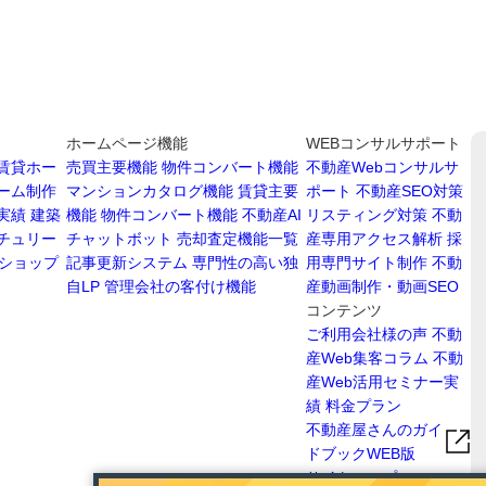
ホームページ機能
WEBコンサルサポート
賃貸ホー
売買主要機能
物件コンバート機能
不動産Webコンサルサ
ーム制作
マンションカタログ機能
賃貸主要
ポート
不動産SEO対策
実績
建築
機能
物件コンバート機能
不動産AI
リスティング対策
不動
チュリー
チャットボット
売却査定機能一覧
産専用アクセス解析
採
ショップ
記事更新システム
専門性の高い独
用専門サイト制作
不動
自LP
管理会社の客付け機能
産動画制作・動画SEO
コンテンツ
ご利用会社様の声
不動
産Web集客コラム
不動
産Web活用セミナー実
績
料金プラン
不動産屋さんのガイ
ドブックWEB版
サイトマップ