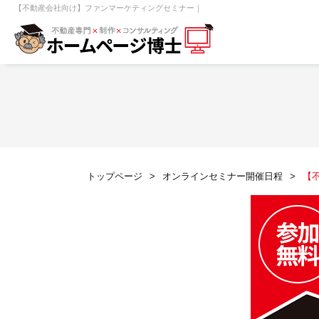
【不動産会社向け】ファンマーケティングセミナー｜
【売買】機能一覧
ホームページ無料診断
【売却】機能一覧
クイックホー
不動産売買
不動産賃貸
不動
トップページ
オンラインセミナー開催日程
【
センチュリー21
ピタットハウス
賃貸管理オーナー向け
建築請負・中