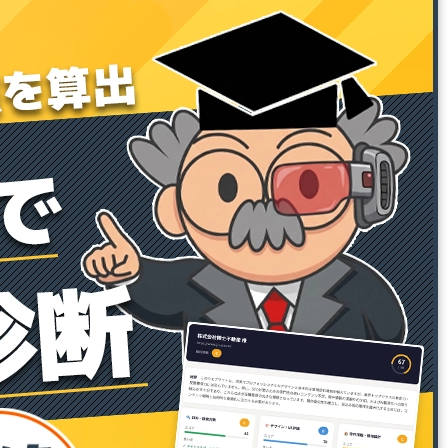
８ 三角ビル 2F
ホームページ博士RHSの運営会社である
株式会社博士.comは、情報セキュリティ
マネジメントシステム（ISMS）の国際規
格「ISO/IEC 27001:2022（JIS Q
27001:2023）」および、品質マネジメン
トシステムの国際規格「ISO
9001:2015（JIS Q 9001:2015）」の認証
を取得しております。お客様の機密情報
の適切な保護と業務品質の継続的な向上
を徹底し、安心・安全なサービスの提供
に努めてまいります。